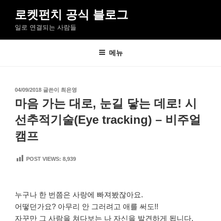
콘
로켓펀치 공식 블로그
텐
일로 연결되는 사람들
츠
로
바
메뉴
로
가
기
작
04/09/2018
글쓴이
최은영
성
마음 가는 대로, 눈길 닿는 데로! 시
일
자
선추적기술(Eye tracking) – 비주얼
캠프
POST VIEWS:
8,939
누구나 한 번쯤은 사랑에 빠져봤잖아요.
어떻던가요? 아무리 안 그러려고 애를 써도!!
자꾸만 그 사람을 쳐다보는 나 자신을 발견하게 됩니다.