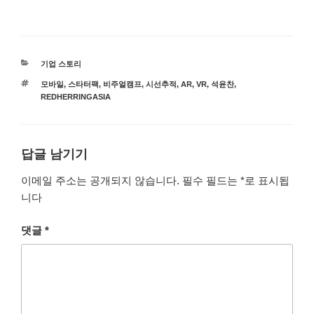
카
기업 스토리
테
태
모바일
,
스타터팩
,
비주얼캠프
,
시선추적
,
AR
,
VR
,
석윤찬
,
고
그
REDHERRINGASIA
리
답글 남기기
이메일 주소는 공개되지 않습니다.
필수 필드는
*
로 표시됩
니다
댓글
*