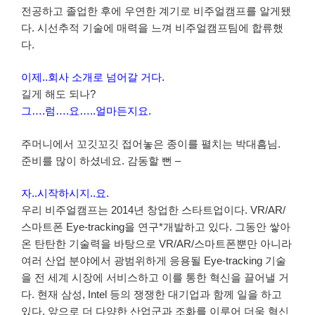
전공하고 졸업한 후에 우연한 계기로 비주얼캠프를 알게됐
다. 시선추적 기술에 매력을 느껴 비주얼캠프팀에 합류했
다.
이제..회사 소개로 넘어갈 거다.
길게 해도 되나?
그….럼….요…..얼마든지요.
주머니에서 꼬깃꼬깃 접어놓은 종이를 펼치는 박대흠님.
준비를 많이 하셨네요. 감동할 뻔 –
자..시작하시지..요.
우리 비주얼캠프는 2014년 창업한 스타트업이다. VR/AR/
스마트폰 Eye-tracking을 연구*개발하고 있다. 그동안 쌓아
온 탄탄한 기술력을 바탕으로 VR/AR/스마트폰뿐만 아니라
여러 산업 분야에서 광범위하게 응용될 Eye-tracking 기술
을 전 세계 시장에 서비스하고 이를 통한 혁신을 끌어낼 거
다. 현재 삼성, Intel 등의 쟁쟁한 대기업과 함께 일을 하고
있다. 앞으로 더 다양한 산업군과 조화를 이루어 더욱 혁신