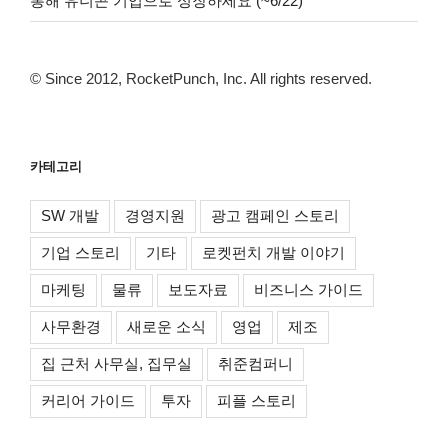
통해 유니콘 기업으로 성장하세요 (~6/22)
© Since 2012, RocketPunch, Inc. All rights reserved.
카테고리
SW 개발
경영지원
광고 캠페인 스토리
기업 스토리
기타
로켓펀치 개발 이야기
마케팅
물류
보도자료
비즈니스 가이드
사무환경
새로운 소식
영업
제조
집 근처 사무실, 집무실
취준컴퍼니
커리어 가이드
투자
피플 스토리