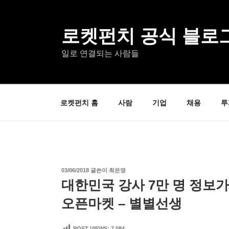
콘
텐
츠
로켓펀치 공식 블로
로
일로 연결되는 사람들
바
로
가
기
로켓펀치 홈
사람
기업
채용
투
작
03/06/2018
글쓴이
최은영
성
대한민국 강사 7만 명 정보가
일
자
오픈마켓 – 별별선생
POST VIEWS:
7,084