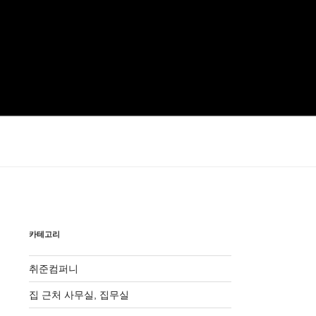
카테고리
취준컴퍼니
집 근처 사무실, 집무실