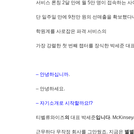
서비스 론칭 2달 만에 월 5만 명이 접속하는 
단 일주일 만에 9천만 원의 선매출을 확보했다
학원계를 사로잡은 파격 서비스의
가장 강렬한 첫 번째 챕터를 장식한 박세준 대
– 안녕하십니까
.
– 안녕하세요.
– 자기소개로 시작할까요!?
티벨류와이즈
의
대표 박세준
입니다
. McKin
근무하다 무작정 회사를 그만뒀죠. 지금은
별별