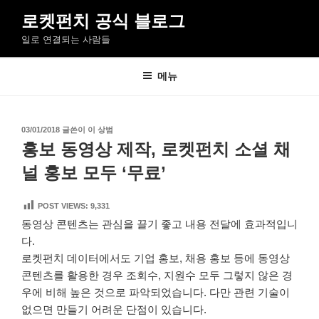
콘
로켓펀치 공식 블로그
텐
일로 연결되는 사람들
츠
로
바
메뉴
로
가
기
작
03/01/2018
글쓴이
이 상범
성
홍보 동영상 제작, 로켓펀치 소셜 채
일
자
널 홍보 모두 ‘무료’
POST VIEWS:
9,331
동영상 콘텐츠는 관심을 끌기 좋고 내용 전달에 효과적입니
다.
로켓펀치 데이터에서도 기업 홍보, 채용 홍보 등에 동영상
콘텐츠를 활용한 경우 조회수, 지원수 모두 그렇지 않은 경
우에 비해 높은 것으로 파악되었습니다. 다만 관련 기술이
없으면 만들기 어려운 단점이 있습니다.