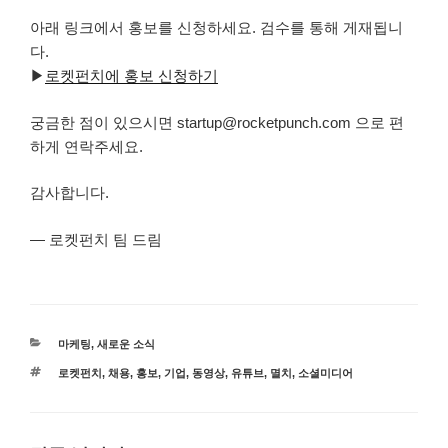
아래 링크에서 홍보를 신청하세요. 검수를 통해 게재됩니
다.
▶
로켓펀치에 홍보 신청하기
궁금한 점이 있으시면 startup@rocketpunch.com 으로 편
하게 연락주세요.
감사합니다.
— 로켓펀치 팀 드림
카
마케팅
,
새로운 소식
테
태
로켓펀치
,
채용
,
홍보
,
기업
,
동영상
,
유튜브
,
멸치
,
소셜미디어
고
그
리