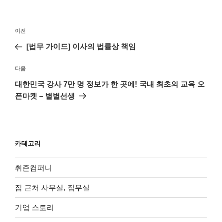
글
이
이전
탐
전
[법무 가이드] 이사의 법률상 책임
색
글
다
다음
음
대한민국 강사 7만 명 정보가 한 곳에! 국내 최초의 교육 오
글
픈마켓 – 별별선생
카테고리
취준컴퍼니
집 근처 사무실, 집무실
기업 스토리