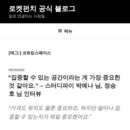
콘
로켓펀치 공식 블로그
텐
일로 연결되는 사람들
츠
로
바
메뉴
로
가
기
[태그:]
코워킹스페이스
작
09/15/2020
성
“집중할 수 있는 공간이라는 게 가장 중요한
일
것 같아요.” – 스터디파이 박예나 님, 정승
자
호 님 인터뷰
“가격도 위치도 물론 중요하죠. 하지만 얼마나 집
중할 수 있는지가 제일 중요했어요.”