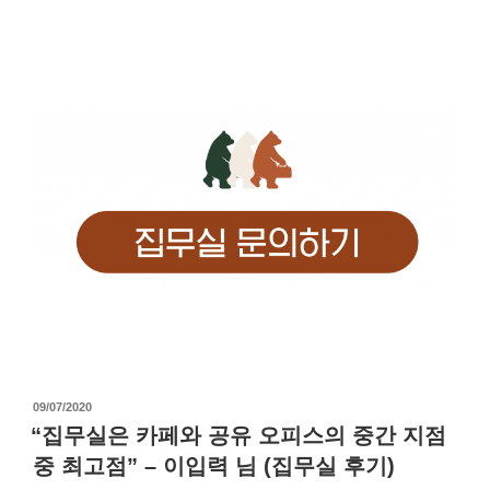
작
09/07/2020
성
“집무실은 카페와 공유 오피스의 중간 지점
일
중 최고점” – 이입력 님 (집무실 후기)
자