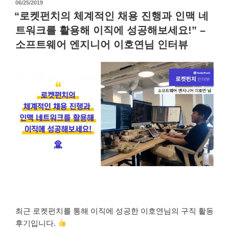
작
06/25/2019
성
“로켓펀치의 체계적인 채용 진행과 인맥 네
일
트워크를 활용해 이직에 성공해보세요!” –
자
소프트웨어 엔지니어 이호연님 인터뷰
최근 로켓펀치를 통해 이직에 성공한 이호연님의 구직 활동
후기입니다.