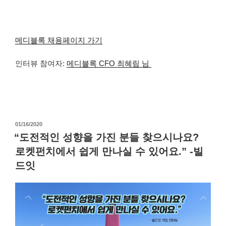
메디블록 채용페이지 가기
인터뷰 참여자:
메디블록 CFO 최혜림 님
작
01/16/2020
성
“도전적인 성향을 가진 분들 찾으시나요?
일
로켓펀치에서 쉽게 만나실 수 있어요.” -빌
자
드잇