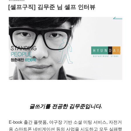
성
[셀프구직] 김무준 님 셀프 인터뷰
일
자
글쓰기를 전공한 김무준입니다.
E-book 출간 플랫폼, 야구장 기반 소셜 미팅 서비스, 자전거
용 스마트폰 네비게이션 등의 사업을 시도하고 모두 실패했