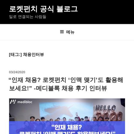
콘
로켓펀치 공식 블로그
텐
일로 연결되는 사람들
츠
로
바
메뉴
로
가
기
[태그:]
채용인터뷰
작
03/24/2020
성
“인재 채용? 로켓펀치 ‘인맥 맺기’도 활용해
일
보세요!” -메디블록 채용 후기 인터뷰
자