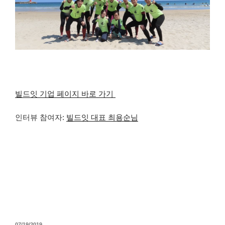
빌드잇 기업 페이지 바로 가기
인터뷰 참여자:
빌드잇 대표 최용순님
작
07/19/2019