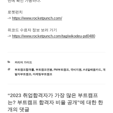
번에 확인 가능하다.
로켓펀치
->
https://www.rocketpunch.com/
위코드 수료자 정보 보러 가기
->
https://www.rocketpunch.com/tag/wikodeu-pd0480
카
커리어 가이드
테
태
부트캠프합격률
,
부트캠프연봉
,
PM부트캠프
,
국비지원
,
#내일배움카드
,
개
고
그
발자부트캠프
,
마케팅부트캠프
리
“2023 취업합격자가 가장 많은 부트캠프
는? 부트캠프 합격자 비율 공개”에 대한 한
개의 댓글