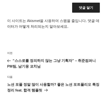
이 사이트는 Akismet을 사용하여 스팸을 줄입니다.
댓글 데
이터가 어떻게 처리되는지 알아보세요.
글
이
이전
탐
전
“스스로를 정의하지 않는 그냥 기획자” – 취준컴퍼니
색
글
PM팀, 남기웅 코치님
다
다음
음
노션 포폴 정말 많이 사용할까? 좋은 노션 포트폴리오 특징
글
정리 feat. 합격 템플릿