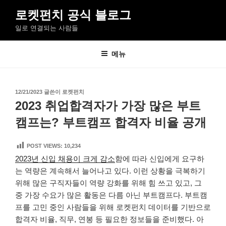
콘
로켓펀치 공식 블로그
텐
일로 연결되는 사람들
츠
로
바
메뉴
로
가
기
작
12/21/2023
글쓴이
로켓펀치
성
2023 취업합격자가 가장 많은 부트
일
자
캠프는? 부트캠프 합격자 비율 공개
POST VIEWS:
10,234
2023년 신입 채용이 크게 감소
함에 따라 신입에게 요구하
는 역량은 계속해서 늘어나고 있다. 이런 상황을 극복하기
위해 많은 구직자들이 역량 강화를 위해 힘 쓰고 있고, 그
중 가장 수요가 많은 활동은 다름 아닌 부트캠프다. 부트캠
프를 고민 중인 사람들을 위해 로켓펀치 데이터를 기반으로
합격자 비율, 직무, 연봉 등 필요한 정보들을 준비했다. 아