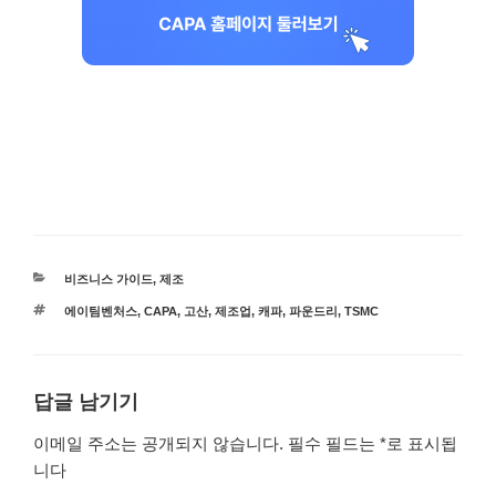
카
비즈니스 가이드
,
제조
테
태
에이팀벤처스
,
CAPA
,
고산
,
제조업
,
캐파
,
파운드리
,
TSMC
고
그
리
답글 남기기
이메일 주소는 공개되지 않습니다.
필수 필드는
*
로 표시됩
니다