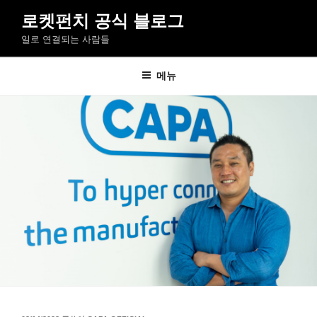
콘
로켓펀치 공식 블로그
텐
일로 연결되는 사람들
츠
로
바
메뉴
로
가
기