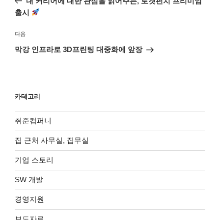
내 커리어에 대한 관심을 읽어주는, 로켓펀치 프리미엄
색
글
출시
다
다음
음
막강 인프라로 3D프린팅 대중화에 앞장
글
카테고리
취준컴퍼니
집 근처 사무실, 집무실
기업 스토리
SW 개발
경영지원
보도자료