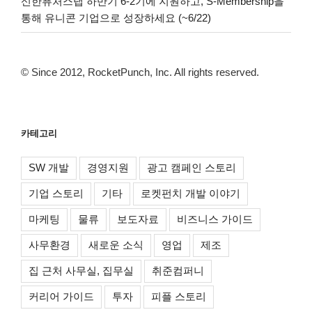
신한퓨처스랩 하반기 6-2기에 지원하고, S-Membership을
통해 유니콘 기업으로 성장하세요 (~6/22)
© Since 2012, RocketPunch, Inc. All rights reserved.
카테고리
SW 개발
경영지원
광고 캠페인 스토리
기업 스토리
기타
로켓펀치 개발 이야기
마케팅
물류
보도자료
비즈니스 가이드
사무환경
새로운 소식
영업
제조
집 근처 사무실, 집무실
취준컴퍼니
커리어 가이드
투자
피플 스토리