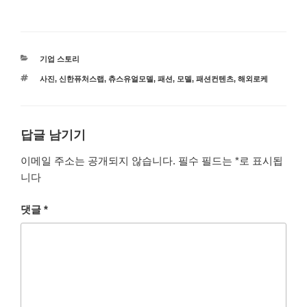
카
기업 스토리
테
태
사진
,
신한퓨처스랩
,
츄스유얼모델
,
패션
,
모델
,
패션컨텐츠
,
해외로케
고
그
리
답글 남기기
이메일 주소는 공개되지 않습니다.
필수 필드는
*
로 표시됩
니다
댓글
*