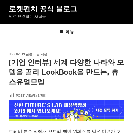
콘
로켓펀치 공식 블로그
텐
일로 연결되는 사람들
츠
로
바
메뉴
로
가
기
작
06/23/2019
글쓴이
김 지은
성
[기업 인터뷰] 세계 다양한 나라와 모
일
자
델을 골라 LookBook을 만드는, 츄
스유얼모델
POST VIEWS:
5,788
트레비 분수 앞에서 오드리 헵번 원피스를 입은 미녀가 포