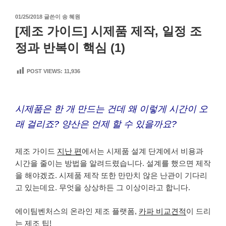
작
01/25/2018
글쓴이
송 혜원
성
[제조 가이드] 시제품 제작, 일정 조
일
자
정과 반복이 핵심 (1)
POST VIEWS:
11,936
시제품은 한 개 만드는 건데 왜 이렇게 시간이 오
래 걸리죠? 양산은 언제 할 수 있을까요?
제조 가이드
지난 편
에서는 시제품 설계 단계에서 비용과
시간을 줄이는 방법을 알려드렸습니다. 설계를 했으면 제작
을 해야겠죠. 시제품 제작 또한 만만치 않은 난관이 기다리
고 있는데요. 무엇을 상상하든 그 이상이라고 합니다.
에이팀벤처스의 온라인 제조 플랫폼
,
카파 비교견적
이 드리
는 제조 팁
!