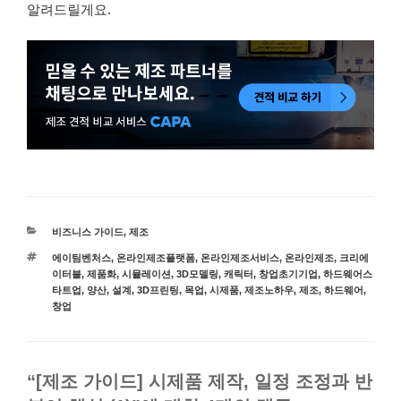
알려드릴게요.
카
비즈니스 가이드
,
제조
테
태
에이팀벤처스
,
온라인제조플랫폼
,
온라인제조서비스
,
온라인제조
,
크리에
고
그
이터블
,
제품화
,
시뮬레이션
,
3D모델링
,
캐릭터
,
창업초기기업
,
하드웨어스
리
타트업
,
양산
,
설계
,
3D프린팅
,
목업
,
시제품
,
제조노하우
,
제조
,
하드웨어
,
창업
“[제조 가이드] 시제품 제작, 일정 조정과 반