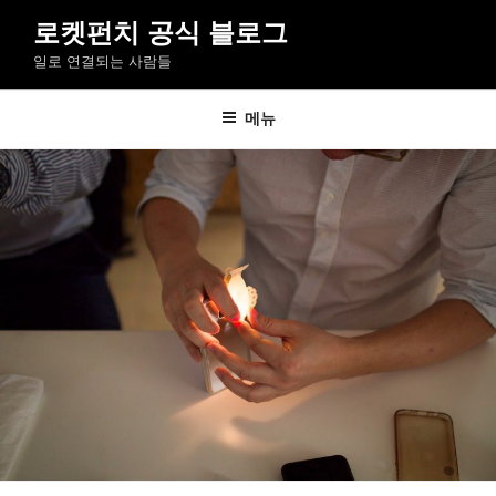
콘
로켓펀치 공식 블로그
텐
일로 연결되는 사람들
츠
로
바
메뉴
로
가
기