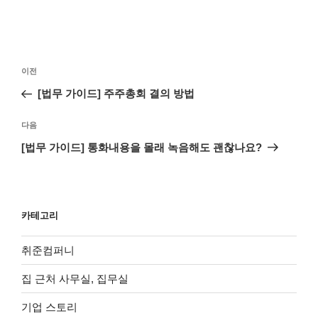
글
이
이전
탐
전
[법무 가이드] 주주총회 결의 방법
색
글
다
다음
음
[법무 가이드] 통화내용을 몰래 녹음해도 괜찮나요?
글
카테고리
취준컴퍼니
집 근처 사무실, 집무실
기업 스토리