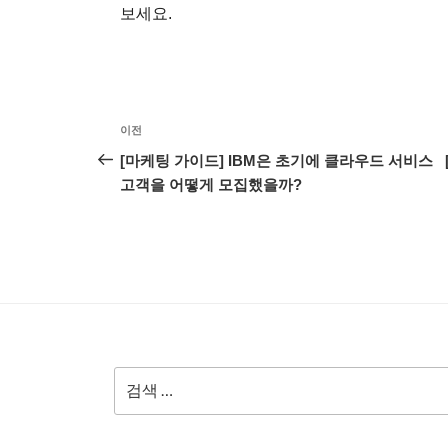
보세요.
글
이
이전
탐
전
[마케팅 가이드] IBM은 초기에 클라우드 서비스
글
고객을 어떻게 모집했을까?
색
검
색: