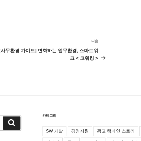
다음
다
음
[사무환경 가이드] 변화하는 업무환경, 스마트워
글
크 < 코워킹 >
카테고리
검
색
SW 개발
경영지원
광고 캠페인 스토리