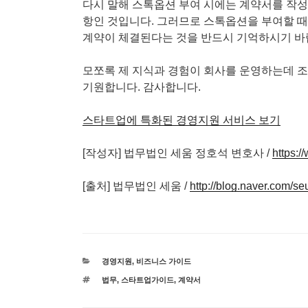
다시 말해 스톡옵션 부여 시에는 계약서를 작
항인 것입니다. 그러므로 스톡옵션을 부여할 때
계약이 체결된다는 것을 반드시 기억하시기 바
모쪼록 제 지식과 경험이 회사를 운영하는데 
기원합니다. 감사합니다.
스타트업에 특화된 경영지원 서비스 보기
[작성자] 법무법인 세움 정호석 변호사 /
https:
[출처] 법무법인 세움 /
http://blog.naver.com/
카
경영지원
,
비즈니스 가이드
테
태
법무
,
스타트업가이드
,
계약서
고
그
리