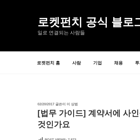
콘
텐
츠
로켓펀치 공식 블로
로
일로 연결되는 사람들
바
로
가
기
로켓펀치 홈
사람
기업
채용
투
작
02/20/2017
글쓴이
이 상범
성
[법무 가이드] 계약서에 사인
일
자
것인가요
POST VIEWS:
7,873