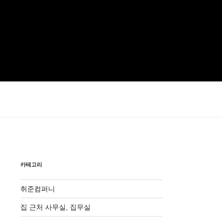
카테고리
취준컴퍼니
집 근처 사무실, 집무실