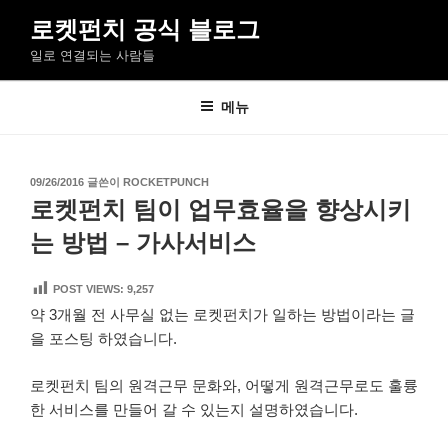
콘
로켓펀치 공식 블로그
텐
일로 연결되는 사람들
츠
로
바
메뉴
로
가
기
작
09/26/2016
글쓴이
ROCKETPUNCH
성
로켓펀치 팀이 업무효율을 향상시키
일
자
는 방법 – 가사서비스
POST VIEWS:
9,257
약 3개월 전 사무실 없는 로켓펀치가 일하는 방법이라는 글
을 포스팅 하였습니다.
로켓펀치 팀의 원격근무 문화와, 어떻게 원격근무로도 훌륭
한 서비스를 만들어 갈 수 있는지 설명하였습니다.