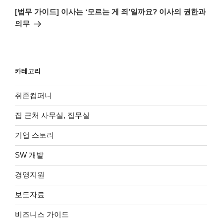
음
[법무 가이드] 이사는 ‘모르는 게 죄’일까요? 이사의 권한과
글
의무
카테고리
취준컴퍼니
집 근처 사무실, 집무실
기업 스토리
SW 개발
경영지원
보도자료
비즈니스 가이드