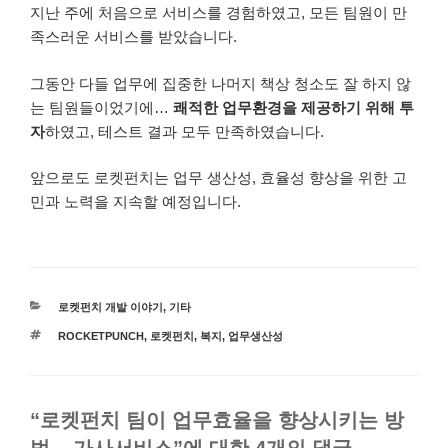
지난 주에 처음으로 서비스를 경험하였고, 모든 팀원이 만
족스러운 서비스를 받았습니다.
그동안 다들 업무에 집중한 나머지 책상 청소도 잘 하지 않
는 팀원들이었기에…
쾌적한 업무환경을 제공하기 위해 투
자
하였고, 테스트 결과 모두 만족하였습니다.
앞으로도 로켓펀치는 업무 생산성, 효율성 향상을 위한 고
민과 노력을 지속할 예정입니다.
카
로켓펀치 개발 이야기
,
기타
테
태
ROCKETPUNCH
,
로켓펀치
,
복지
,
업무생산성
고
그
리
“로켓펀치 팀이 업무효율을 향상시키는 방
법 – 가사서비스”에 대한 4개의 댓글