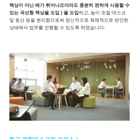
책상이
아닌
배가
튀어나오더라도
충분히
편하게
사용할
수
있는
곡선형
책상을
도입
)
을
도입
하고
,
높이 조절
데스크
및
동선 등을
분리함으로써
정신적으로
육체적으로
편안한
상태에서
업무를
진행할
수
있도록
하였습니다
.