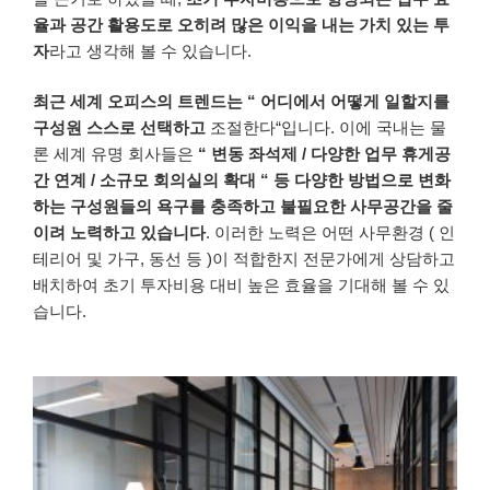
율과
공간
활용도로
오히려
많은
이익을
내는
가치 있는
투
자
라고
생각해
볼
수
있습니다
.
최근
세계
오피스의
트렌드는
“
어디에서
어떻게
일할지를
구성원
스스로
선택하고
조절한다“입니다.
이에
국내는
물
론
세계
유명
회사들은
“
변동
좌석제
/
다양한
업무
휴게공
간
연계
/
소규모
회의실의
확대
“
등
다양한
방법으로
변화
하는
구성원들의
욕구를
충족하고
불필요한
사무공간을
줄
이려 노력하고
있습니다
.
이러한
노력은
어떤
사무환경
(
인
테리어
및
가구
,
동선
등
)
이
적합한지
전문가에게
상담하고
배치하여
초기
투자비용
대비
높은
효율을
기대해
볼
수
있
습니다
.