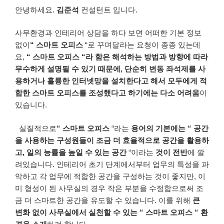
안녕하세요.
김준석
컨설턴트 입니다.
사무환경과
인테리어
상담을
하다
보면
어떠한
기본
정보
없이
“
스마트
오피스
“로
꾸며달라는
요청이
종종
있는데
요
,
“
스마트
오피스
“
라
함은
해석하는
방법과
방향에
따라
무수하게
설명될
수
있기
때문에
,
단순히
변동
좌석제를
사
용하거나
훌륭한
인터넷망을
설치한다고
해서
모두에게
적
합한
스마트
오피스를
조성했다고
하기에는
다소
어려움
이
있습니다
.
실질적으로
“
스마트
오피스
“라는
용어의
기본에는
“
공간
을
사용하는
구성원들이
조금
더
효율적으로
공간을
활용하
고
,
일의
능률을
높일
수
있는
공간
“이라는
것이
전반
에
깔
려있습니다
.
인테리어
초기
단계에서부터
업무의
특성을
파
악하고
각
업무에
적합한
공간을
구성하는
것이
좋지만
,
이
미
형성이
된
사무실의
경우
작은
부분을
수정함으로써
조
금
더
스마트한
공간을
유도할
수
있습니다
.
이를
위해
큰
변화 없이
사무실에서
실천할
수
있는
“
스마트
오피스
“
환