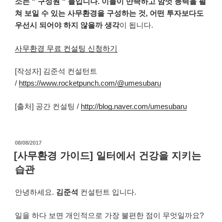
소는
“
구성원
“
들입니다
.
이들이
만족하고
맘껏
능력을
펼
쳐 보일
수
있는
사무환경을
구성하는
것
,
어떤
투자보다도
우선시
되어야
하지
않을까
생각
이
됩니다
.
사무환경 무료 컨설팅 신청하기
[작성자] 김준석 컨설턴트
/
https://www.rocketpunch.com/@umesubaru
[출처] 공간 컨설팅 /
http://blog.naver.com/umesubaru
작
08/08/2017
성
[사무환경 가이드] 일터에서 건강을 지키는
일
습관
자
안녕하세요.
김준석
컨설턴트 입니다.
일을
하다
보면
개인적으로
가장
불편한
점이
무엇일까요
?