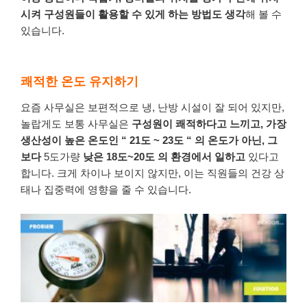
시켜
구성원들이
활용할
수
있게
하는
방법도
생각
해
볼
수
있습니다
.
쾌적한 온도 유지하기
요즘
사무실은
보편적으로
냉, 난방
시설이
잘
되어
있지만
,
놀랍게도
보통
사무실은
구성원이
쾌적하다고
느끼고
,
가장
생산성이
높은
온도인
“ 21
도
~ 23
도
“
의
온도가
아닌
,
그
보다
5도가량
낮은
18
도
~20
도
의
환경에서
일하고
있다고
합니다
.
크게
차이나
보이지
않지만
,
이는
직원들의
건강 상
태나
집중력에
영향을
줄
수
있습니다
.