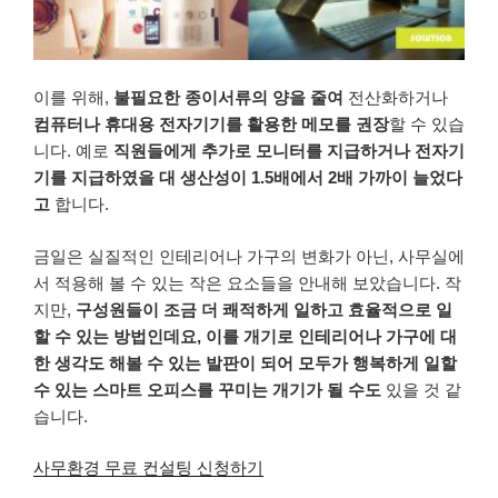
이를
위해
,
불필요한
종이서류의
양을
줄여
전산화하거나
컴퓨터나
휴대용
전자기기를
활용한
메모를
권장
할
수
있습
니다
.
예로
직원들에게
추가로
모니터를
지급하거나
전자기
기를
지급하였을
대
생산성이
1.5
배에서
2
배
가까이
늘었다
고
합니다
.
금일은
실질적인
인테리어나
가구의
변화가
아닌
,
사무실에
서
적용해
볼
수
있는
작은
요소들을
안내해
보았습니다
.
작
지만
,
구성원들이
조금
더
쾌적하게
일하고
효율적으로
일
할
수
있는
방법인데요
,
이를
개기로
인테리어나
가구에
대
한
생각도
해볼
수
있는
발판이
되어
모두가
행복하게
일할
수
있는
스마트
오피스를
꾸미는
개기가
될
수도
있을
것
같
습니다
.
사무환경 무료 컨설팅 신청하기