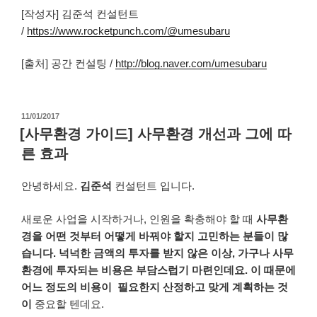
[작성자] 김준석 컨설턴트
/
https://www.rocketpunch.com/@umesubaru
[출처] 공간 컨설팅 /
http://blog.naver.com/umesubaru
작
11/01/2017
성
[사무환경 가이드] 사무환경 개선과 그에 따
일
른 효과
자
안녕하세요.
김준석
컨설턴트 입니다.
새로운
사업을
시작하거나
,
인원을
확충해야
할 때
사무환
경을
어떤 것부터
어떻게
바꿔야
할지
고민하는
분들이
많
습니다
.
넉넉한
금액의
투자를
받지
않은
이상
,
가구나
사무
환경에
투자되는
비용은
부담스럽기
마련인데요
.
이
때문에
어느 정도의
비용이
필요한지
산정하고
맞게
계획하는
것
이
중요할 텐데요.