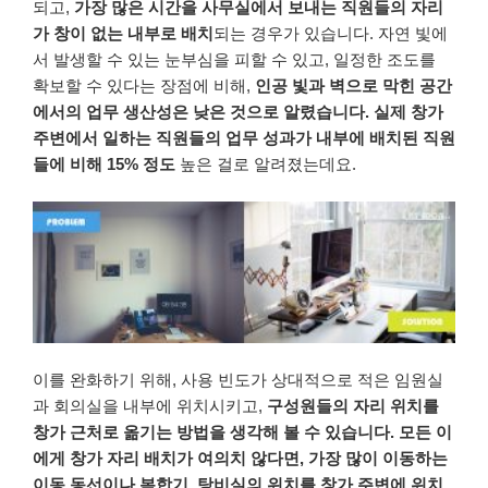
되고,
가장
많은
시간을
사무실에서
보내는
직원들의
자리
가
창이
없는
내부로
배치
되는
경우가
있습니다
.
자연 빛에
서
발생할
수
있는
눈부심을
피할
수
있고
,
일정한
조도를
확보할
수
있다는
장점에
비해
,
인공 빛과
벽으로
막힌
공간
에서의
업무 생산성은
낮은 것으로
알렸습니다
.
실제
창가
주변에서
일하는
직원들의
업무
성과가
내부에
배치된
직원
들에
비해
15%
정도
높은 걸로
알려졌는데요
.
이를
완화하기
위해
,
사용
빈도가
상대적으로
적은
임원실
과
회의실을
내부에
위치시키고
,
구성원들의
자리
위치를
창가
근처로
옮기는
방법을
생각해
볼
수
있습니다
.
모든 이
에게
창가 자리
배치가
여의치
않다면
,
가장
많이
이동하는
이동
동선이나
복합기
,
탕비실의
위치를
창가
주변에
위치