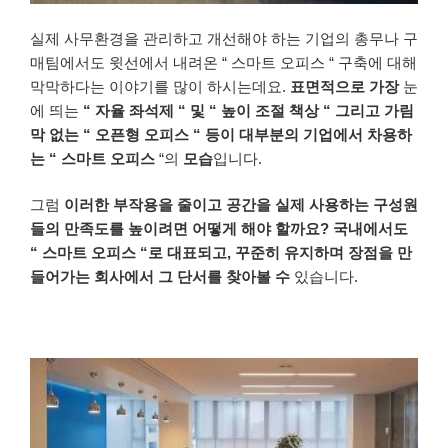
실제
사무환경을
관리하고
개선해야 하는
기업의
총무나
구
매팀에서도
윗선에서
내려온
“
스마트
오피스
“
구축에
대해
막막하다는
이야기를
많이
하시는데요
.
표면적으로
가장
눈
에 띄는
“
자율
좌석제
“
및
“
높이 조절
책상
“
그리고
가림
막
없는
“
오픈형
오피스
“
등이
대부분의
기업에서
차용하
는
“
스마트
오피스
“의
모습
입니다
.
그럼
이러한
부작용을
줄이고
공간을
실제
사용하는
구성원
들의
만족도를
높이려면
어떻게
해야
할까요
?
국내에서도
“
스마트
오피스
“로
대표되고
,
꾸준히
유지하며
장점을
만
들어가는
회사에서
그
단서를
찾아볼
수
있습니다
.