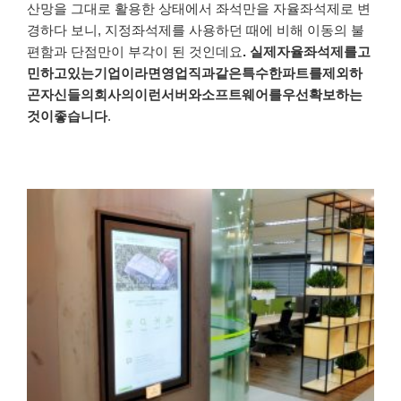
산망을
그대로
활용한
상태에서
좌석만을
자율좌석제로
변
경하다
보니
,
지정좌석제를
사용하던
때에
비해
이동의
불
편함과
단점만이
부각이
된
것인데요
.
실제
자율좌석제를
고
민하고
있는
기업이라면
영업직과
같은
특수한
파트를
제외하
곤
자신들의
회사의
이런
서버와
소프트웨어를
우선
확보하는
것이
좋습니다
.