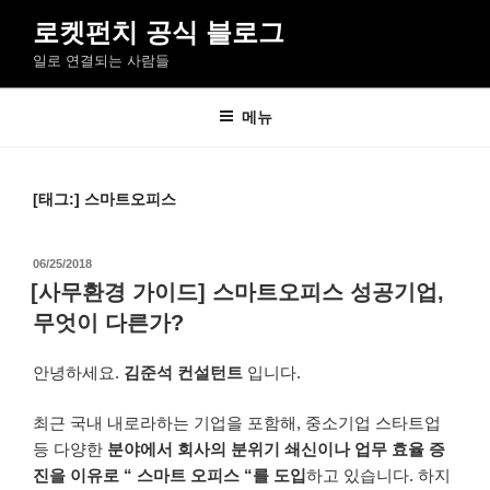
콘
로켓펀치 공식 블로그
텐
일로 연결되는 사람들
츠
로
바
메뉴
로
가
기
[태그:]
스마트오피스
작
06/25/2018
성
[사무환경 가이드] 스마트오피스 성공기업,
일
무엇이 다른가?
자
안녕하세요.
김준석 컨설턴트
입니다.
최근
국내
내로라하는
기업을
포함해
,
중소기업
스타트업
등
다양한
분야에서
회사의
분위기
쇄신이나
업무 효율
증
진을
이유로
“
스마트
오피스
“를
도입
하고
있습니다
.
하지