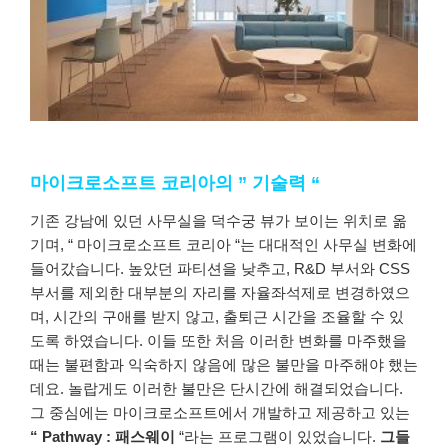
마이크로소프트 코리아의 ” 기술력 “
기존
강남에
있던
사무실을
덕수궁 뷰가
보이는
위치로
옮
기며
, “ 마이크로소프트
코리아
“는
대대적인
사무실
변화에
들어갔습니다
.
높았던
파티션을
낮추고
, R&D
부서와
CSS
부서를
제외한
대부분의
자리를
자율좌석제로
변경하였으
며
,
시간의
구애를
받지
않고
,
출퇴근
시간을
조율할
수
있
도록
하였습니다
.
이들
또한
처음
이러한
변화를
마주했을
때는
불편함과
익숙하지
않음에
많은
불만을
마주해야
했는
데요
.
놀랍게도
이러한
불만은
단시간에
해결되었습니다
.
그
중심에는
마이크로소프트에서
개발하고
제공하고
있는
“ Pathway :
패스웨이
“라는
프로그램이
있었습니다
.
그들