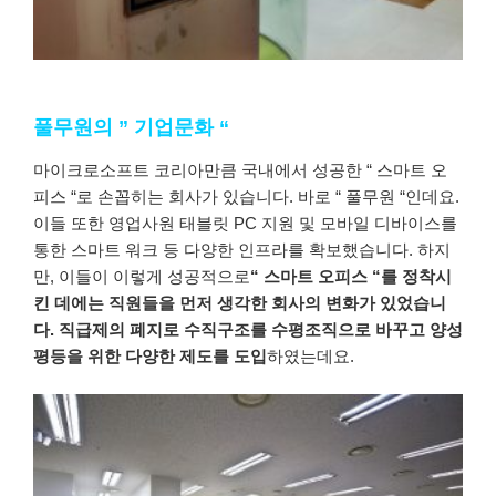
풀무원의 ” 기업문화 “
마이크로소프트
코리아만큼
국내에서
성공한
“
스마트
오
피스
“로
손꼽히는
회사가
있습니다
.
바로
“
풀무원
“인데요.
이들
또한
영업사원
태블릿
PC
지원
및
모바일
디바이스를
통한
스마트
워크
등
다양한
인프라를
확보했습니다
.
하지
만
,
이들이
이렇게
성공적으로
“
스마트
오피스
“를
정착시
킨
데에는
직원들을
먼저
생각한
회사의
변화가
있었습니
다
.
직급제의
폐지로
수직구조를
수평조직으로
바꾸고
양성
평등을
위한
다양한
제도를
도입
하였는데요
.