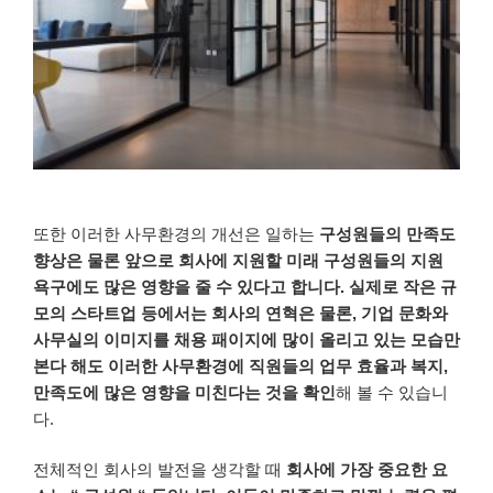
또한
이러한
사무환경의
개선은
일하는
구성원들의
만족도
향상은
물론
앞으로
회사에
지원할
미래
구성원들의
지원
욕구에도
많은
영향을
줄
수
있다고
합니다
.
실제로
작은
규
모의
스타트업
등에서는
회사의
연혁은
물론
,
기업
문화와
사무실의
이미지를
채용
패이지에
많이
올리고
있는
모습만
본다 해도
이러한
사무환경에
직원들의
업무 효율과
복지
,
만족도에
많은
영향을
미친다는
것을
확인
해
볼
수
있습니
다
.
전체적인
회사의
발전을
생각할
때
회사에
가장
중요한
요