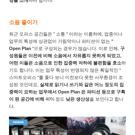
경을
소개
하려
합니다
.
소음 줄이기
최근 오피스 공간들은 ” 소통 ”
이라는
이름하에
,
업종이나
업무의
특성에
상관없이
가림막이나
파티션이
없는
“
Open Plan
“으로
구성되는
경우가
많습니다
.
이로
인해
,
구
성원들은
이전에
비해
소음에서
자유롭지
못하게
되었고
,
어떤
이들은
소음으로
인한
집중력
저하에
불편함을
호소
하
기도
합니다
.
이는
업무
특성이
반영되지
않은
획일적인
“
스마트오피스
“
를
쫓다 보니
이전보다
못한
사무환경이
조
성된
것인데요
,
실제로
읽기나
쓰기와
같은
어느 정도의
집
중력이
요하는
업무에서
Open Plan
은
파티션 등으로
구획
이
된
공간에
비해
40% 정도
낮은
생산성
을
보인다고
합니
다
.