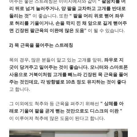
어주는
좋은
스트레칭은
이미지에서와
같이
“
팔꿈치를
머
리
뒤로
넘겨
눌러주거나
,
양
팔을
교차하고
고개를
반대로
돌리는
것
”
이
좋습니다
.
또한
“
팔을
머리
위로
뻗어
좌우
로
허리를
기울이거나
,
손을
깍지
낀
채
앞으로
길게
뻗어주
면
긴장된
팔근육의
이완에
많은
도움
”
이
될
수
있습니다
.
2) 목
근육을
풀어주는
스트레칭
목의
경우
,
많은
분들이
알고
있는
고개를
앞뒤
,
좌우로
지
긋이
당겨주고
밀어주는
것이
좋습니다
.
모니터와
스마트폰
사용으로
거북이처럼
고개를
빼느라
긴장된
목 근육을
풀어
주는
것인데요
,
각
방향별로
10
초
정도
유지하는
것이
좋다
고
합니다
.
그
이외에도
척추와
등
근육을
펴주기
위해선
”
상체를
아
래로
기울여
팔을
곧게
뻗는
것만으로도
디스크의
이완 ”
이
이루어져
척추에
많은
도움이
된다고
합니다
.