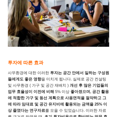
투자에 따른 효과
사무환경에
대한
이러한
투자는
공간 안에서
일하는
구성원
들에게도
좋은
영향
을
미치게
됩니다
.
실제로
공간
컨설팅
및
사무환경
(
가구
및
공간
재배치
)
개선
후
많은
기업들의
업무
효율성이
이전에
비해
5% 이상
좋아졌으며
,
공간 활용
에
적합한
가구
및
동선
계획으로
사용면적을
절약하고
그
에
따라
임대료
및
공간 유지비에
활용되는
금액을
25%
이
상
줄였다는
연구자료
를
모을
수
있었습니다
.
이러한
자료
를
근거로
하였을
때
,
초기
투자비용으로
향상되는
업무
효