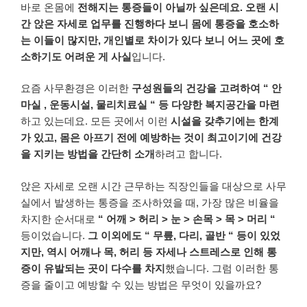
바로
온몸에
전해지는
통증들이
아닐까
싶은데요
.
오랜 시
간
앉은
자세로
업무를
진행하다 보니
몸에
통증을
호소하
는
이들이
많지만
,
개인별로
차이가
있다 보니
어느 곳에
호
소하기도
어려운
게
사실
입니다
.
요즘
사무환경은
이러한
구성원들의
건강을
고려하여
“
안
마실
,
운동시설
,
물리치료실
“
등
다양한
복지공간을
마련
하고
있는데요
.
모든
곳에서
이런
시설을
갖추기에는
한계
가
있고
,
몸은
아프기
전에
예방하는
것이
최고이기에
건강
을
지키는
방법을
간단히
소개
하려고
합니다
.
앉은
자세로
오랜 시간
근무하는
직장인들을
대상으로
사무
실에서
발생하는
통증을
조사하였을
때
,
가장
많은
비율을
차지한
순서대로
“
어깨
>
허리
>
눈
>
손목
>
목
>
머리
“
등이었습니다.
그
이외에도
“
무릎
,
다리
,
골반
“
등이
있었
지만
,
역시
어깨나
목
,
허리
등
자세나
스트레스로
인해
통
증이
유발되는
곳이
다수를
차지
했습니다
.
그럼
이러한
통
증을
줄이고
예방할
수
있는
방법은
무엇이
있을까요
?