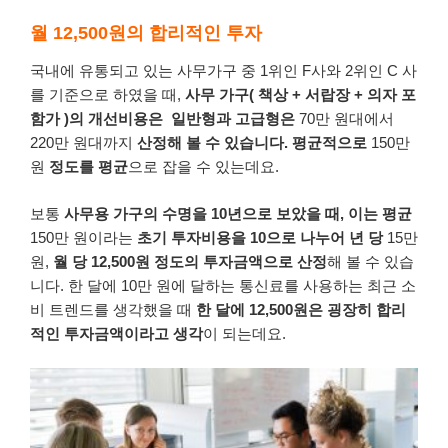
월 12,500원의 합리적인 투자
국내에
유통되고
있는
사무가구
중
1
위인
F
사와
2
위인
C
사
를
기준으로
하였을
때
,
사무
가구
(
책상
+
서랍장
+
의자
포
함가
)
의
개선비용은
일반형과
고급형은
70만 원대에서
220만 원대까지
산정해
볼
수
있습니다
.
평균적으로
150만
원
정도를
평균
으로
잡을
수
있는데요
.
보통
사무용
가구의
수명을
10
년으로
보았을
때
,
이는
평균
150만 원이라는
초기
투자비용을
10
으로
나누어
년 당
15만
원,
월
당
12,500
원
정도의 투자금액으로
산정
해
볼
수
있습
니다
.
한 달에
10만 원에
달하는
통신료를
사용하는
최근
소
비
트렌드를
생각했을
때
한 달에
12,500
원은
굉장히
합리
적인
투자금액이라고
생각
이
되는데요
.