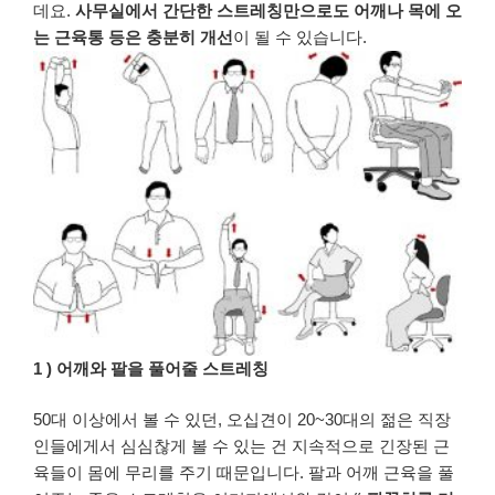
데요
.
사무실에서
간단한
스트레칭만으로도
어깨나
목에
오
는
근육통
등은
충분히
개선
이
될
수
있습니다
.
1 ) 어깨와
팔을
풀어줄
스트레칭
50
대
이상에서
볼
수
있던
,
오십견이
20~30
대의
젊은
직장
인들에게서
심심찮게
볼
수
있는
건
지속적으로
긴장된
근
육들이
몸에
무리를
주기
때문입니다
.
팔과
어깨
근육을
풀