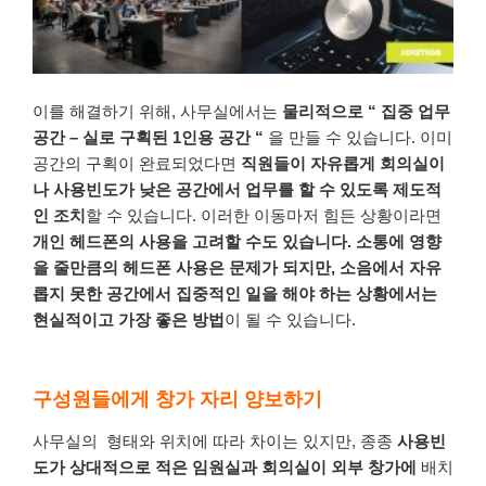
이를
해결하기
위해
,
사무실에서는
물리적으로
“
집중
업무
공간
–
실로
구획된
1
인용
공간
“
을
만들
수
있습니다
.
이미
공간의
구획이
완료되었다면
직원들이
자유롭게
회의실이
나
사용빈도가
낮은
공간에서
업무를
할
수
있도록
제도적
인
조치
할
수
있습니다
.
이러한
이동마저
힘든
상황이라면
개인
헤드폰의
사용을
고려할
수도
있습니다
.
소통에
영향
을
줄만큼의
헤드폰
사용은
문제가
되지만
,
소음에서
자유
롭지
못한
공간에서
집중적인
일을
해야 하는
상황에서는
현실적이고
가장
좋은
방법
이
될
수
있습니다
.
구성원들에게 창가 자리 양보하기
사무실의
형태와
위치에
따라
차이는
있지만
,
종종
사용빈
도가
상대적으로
적은
임원실과
회의실이
외부
창가에
배치