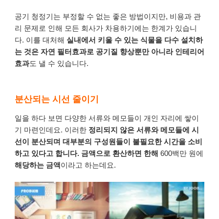
공기
청정기는
부정할
수
없는
좋은
방법이지만
,
비용과
관
리
문제로
인해
모든
회사가
차용하기에는
한계가
있습니
다
.
이를
대처해
실내에서
키울
수
있는
식물을
다수
설치하
는
것은
자연
필터효과로
공기질
향상뿐만
아니라
인테리어
효과
도
낼
수
있습니다
.
분산되는 시선 줄이기
일을
하다
보면
다양한
서류와
메모들이
개인 자리에
쌓이
기
마련인데요
.
이러한
정리되지
않은
서류와
메모들에
시
선이
분산되며
대부분의
구성원들이
불필요한
시간을
소비
하고
있다고
합니다
.
금액으로
환산하면
한해
600백만 원에
해당하는
금액
이라고
하는데요
.