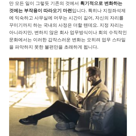
만
모든 일이
그렇듯
기존의
것에서
획기적으로
변화하는
것에는
부작용이
따라오기
마련
입니다
.
특히나
지정좌석제
에
익숙하고
사무실에
머무는
시간이
길어
,
자신의
자리를
꾸미기까지
하는
국내의
사정은
더할 텐데요.
지정 자리는
아니라지만
,
변하지
않은
회사
업무방식이나
회의
수직적인
문화에서는
이러한
갑작스러운
변화는
오히려
업무 스타일
을
파악하지
못한
불편만을
초래하게
됩니다
.