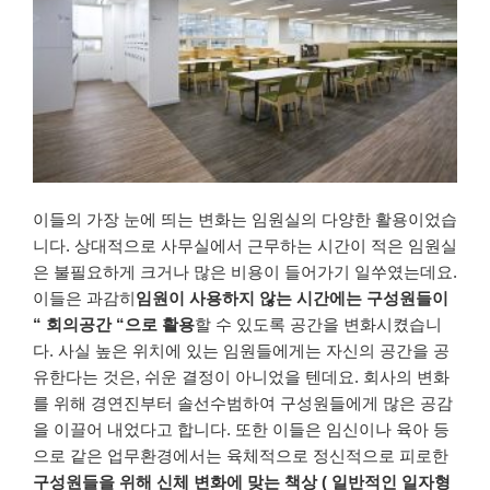
이들의
가장
눈에 띄는
변화는
임원실의
다양한
활용이었습
니다
.
상대적으로
사무실에서
근무하는
시간이
적은
임원실
은
불필요하게
크거나
많은
비용이
들어가기
일쑤였는데요
.
이들은
과감히
임원이
사용하지
않는
시간에는
구성원들이
“
회의공간
“으로
활용
할
수
있도록
공간을
변화시켰습니
다
.
사실
높은 위치에
있는
임원들에게는
자신의
공간을
공
유한다는
것은
,
쉬운
결정이
아니었을 텐데요.
회사의
변화
를
위해
경연진부터
솔선수범하여
구성원들에게
많은
공감
을
이끌어
내었다고
합니다
.
또한
이들은
임신이나
육아 등
으로
같은
업무환경에서는
육체적으로
정신적으로
피로한
구성원들을
위해
신체 변화에
맞는
책상
(
일반적인
일자형