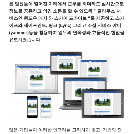
은
팀원들이
떨어진
자리에서
근무를
하더라도
실시간으로
정보를
공유하고
의견 소통을
할
수
있도록
“
클라우스
서
비스인
윈도우
애저
와
스카이
드라이브
“를
제공하고
스카
이프와
셰어포인트
,
링크
(Lync)
그리고
소셜
서비스
야머
(yammer)
등을
활용하여
업무의
연속성과
효율적인
협업을
유도
하였습니다
.
많은
기업들이
이러한
인프라를
고려하지
않고
,
기존의
전