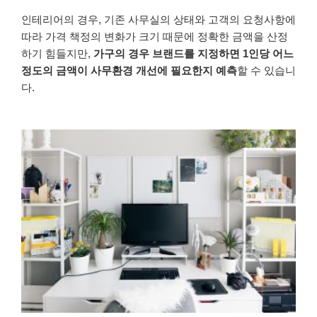
인테리어의
경우
,
기존
사무실의
상태와
고객의
요청사항에
따라
가격
책정의
변화가
크기
때문에
정확한
금액을
산정
하기
힘들지만
,
가구의
경우
브랜드를
지정하면
1
인당
어느
정도의
금액이
사무환경
개선에
필요한지
예측
할
수
있습니
다
.