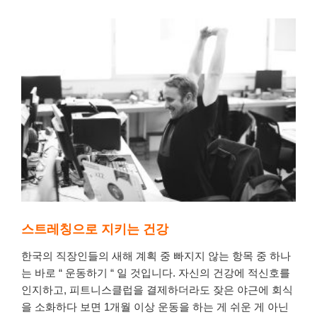
스트레칭으로 지키는 건강
한국의
직장인들의
새해
계획
중
빠지지
않는
항목
중
하나
는
바로
“
운동하기
“
일
것입니다
.
자신의
건강에
적신호를
인지하고
, 피트니스클럽을
결제하더라도
잦은
야근에
회식
을
소화하다
보면
1
개월
이상
운동을
하는 게
쉬운 게
아닌