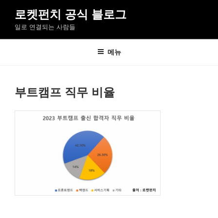
콘
로켓펀치 공식 블로그
텐
일로 연결되는 사람들
츠
로
바
메뉴
로
가
기
부트캠프 직무 비율