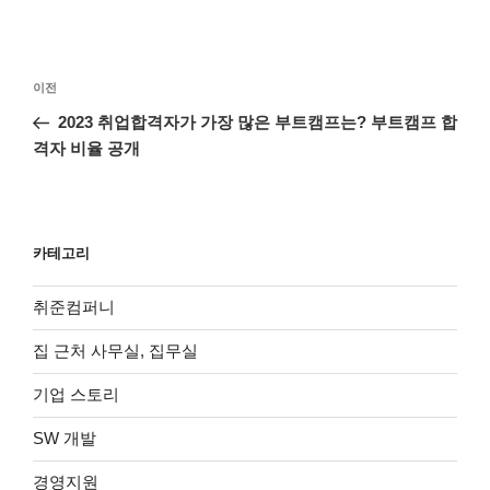
글
이
이전
탐
전
2023 취업합격자가 가장 많은 부트캠프는? 부트캠프 합
색
글
격자 비율 공개
카테고리
취준컴퍼니
집 근처 사무실, 집무실
기업 스토리
SW 개발
경영지원