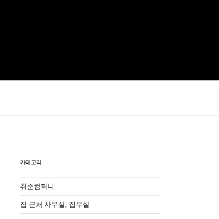
카테고리
취준컴퍼니
집 근처 사무실, 집무실