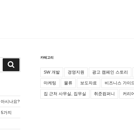
카테고리
검
색
SW 개발
경영지원
광고 캠페인 스토리
마케팅
물류
보도자료
비즈니스 가이
집 근처 사무실, 집무실
취준컴퍼니
커리어
를 아시나요?
 5가지