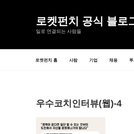
콘
텐
츠
로켓펀치 공식 블로
로
일로 연결되는 사람들
바
로
가
기
로켓펀치 홈
사람
기업
채용
투
우수코치인터뷰(웹)-4