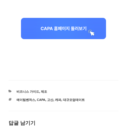
카
비즈니스 가이드
,
제조
테
태
에이팀벤처스
,
CAPA
,
고산
,
캐파
,
대규모업데이트
고
그
리
답글 남기기