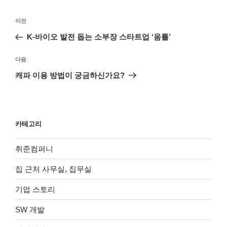
글
이
이전
탐
전
K-바이오 발전 돕는 소부장 스타트업 ‘움틀’
색
글
다
다음
음
캐파 이용 방법이 궁금하신가요?
글
카테고리
취준컴퍼니
집 근처 사무실, 집무실
기업 스토리
SW 개발