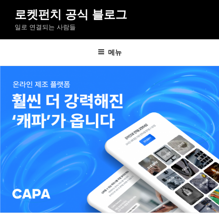
콘
로켓펀치 공식 블로그
텐
일로 연결되는 사람들
츠
로
바
메뉴
로
가
기