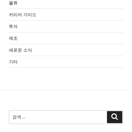
물류
커리어 가이드
투자
제조
새로운 소식
기타
검
검
색
색: