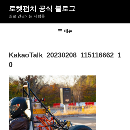
콘
로켓펀치 공식 블로그
텐
일로 연결되는 사람들
츠
로
바
메뉴
로
가
기
KakaoTalk_20230208_115116662_1
0