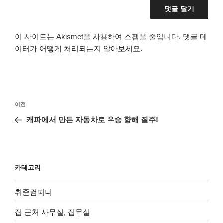
이 사이트는 Akismet을 사용하여 스팸을 줄입니다.
댓글 데
이터가 어떻게 처리되는지 알아보세요.
글
이
이전
탐
전
캐파에서 만든 자동차로 우승 향해 질주!
색
글
카테고리
취준컴퍼니
집 근처 사무실, 집무실