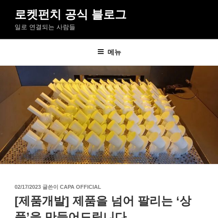
콘
로켓펀치 공식 블로그
텐
일로 연결되는 사람들
츠
로
바
메뉴
로
가
기
작
02/17/2023
글쓴이
CAPA OFFICIAL
성
[제품개발] 제품을 넘어 팔리는 ‘상
일
자
품’을 만들어드립니다