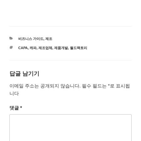
카
비즈니스 가이드
,
제조
테
태
CAPA
,
캐파
,
제조업체
,
제품개발
,
월드팩토리
고
그
리
답글 남기기
이메일 주소는 공개되지 않습니다.
필수 필드는
*
로 표시됩
니다
댓글
*