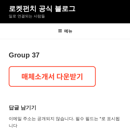
콘
로켓펀치 공식 블로그
텐
일로 연결되는 사람들
츠
로
바
메뉴
로
가
기
Group 37
답글 남기기
이메일 주소는 공개되지 않습니다.
필수 필드는
*
로 표시됩
니다