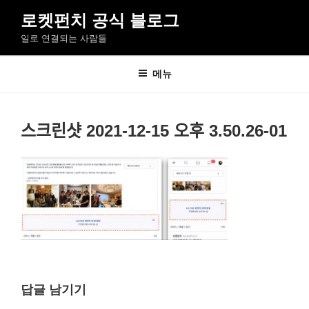
콘
로켓펀치 공식 블로그
텐
일로 연결되는 사람들
츠
로
바
메뉴
로
가
기
스크린샷 2021-12-15 오후 3.50.26-01
답글 남기기