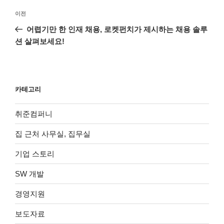
글
이
이전
탐
전
어렵기만 한 인재 채용, 로켓펀치가 제시하는 채용 솔루
색
글
션 살펴보세요!
카테고리
취준컴퍼니
집 근처 사무실, 집무실
기업 스토리
SW 개발
경영지원
보도자료