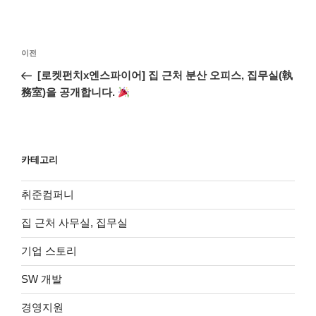
글
이
이전
탐
전
[로켓펀치x엔스파이어] 집 근처 분산 오피스, 집무실(執
색
글
務室)을 공개합니다.
카테고리
취준컴퍼니
집 근처 사무실, 집무실
기업 스토리
SW 개발
경영지원