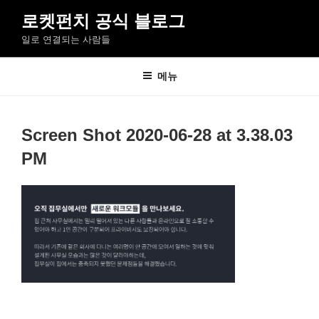
콘
로켓펀치 공식 블로그
텐
일로 연결되는 사람들
츠
로
바
메뉴
로
가
기
Screen Shot 2020-06-28 at 3.38.03
PM