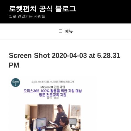
콘
로켓펀치 공식 블로그
텐
일로 연결되는 사람들
츠
로
바
메뉴
로
가
기
Screen Shot 2020-04-03 at 5.28.31
PM