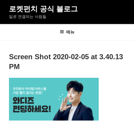
콘
로켓펀치 공식 블로그
텐
일로 연결되는 사람들
츠
로
바
메뉴
로
가
기
Screen Shot 2020-02-05 at 3.40.13
PM