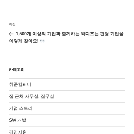
글
이
이전
탐
전
1,500개 이상의 기업과 함께하는 와디즈는 펀딩 기업을
색
글
이렇게 찾아요!
카테고리
취준컴퍼니
집 근처 사무실, 집무실
기업 스토리
SW 개발
경영지원