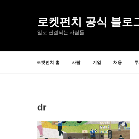
콘
텐
츠
로켓펀치 공식 블로
로
일로 연결되는 사람들
바
로
가
기
로켓펀치 홈
사람
기업
채용
투
dr