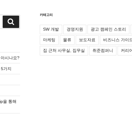
카테고리
검
색
SW 개발
경영지원
광고 캠페인 스토리
마케팅
물류
보도자료
비즈니스 가이
집 근처 사무실, 집무실
취준컴퍼니
커리어
를 아시나요?
 5가지
ip을 통해