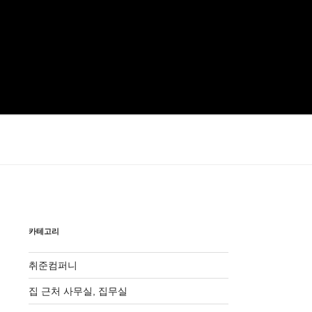
카테고리
취준컴퍼니
집 근처 사무실, 집무실