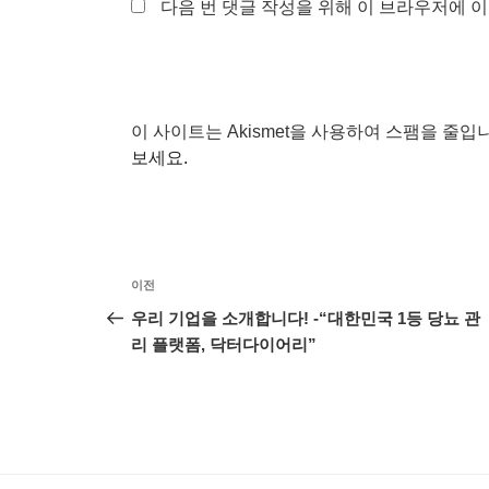
다음 번 댓글 작성을 위해 이 브라우저에 이
이 사이트는 Akismet을 사용하여 스팸을 줄입
보세요.
글
이
이전
탐
전
우리 기업을 소개합니다! -“대한민국 1등 당뇨 관
글
리 플랫폼, 닥터다이어리”
색