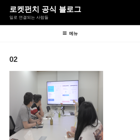
콘
로켓펀치 공식 블로그
텐
일로 연결되는 사람들
츠
로
바
메뉴
로
가
기
02