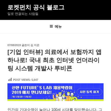
콘
로켓펀치 공식 블로그
텐
일로 연결되는 사람들
츠
로
바
메뉴
로
가
기
작
07/08/2019
글쓴이
김 지은
성
[기업 인터뷰] 의료에서 보험까지 앱
일
자
하나로! 국내 최초 인터넷 언더라이
팅 시스템 개발사 투비콘
POST VIEWS:
5,647
인간의 기대수명이 늘어나 100세 시대를 맞이했습니다. 그