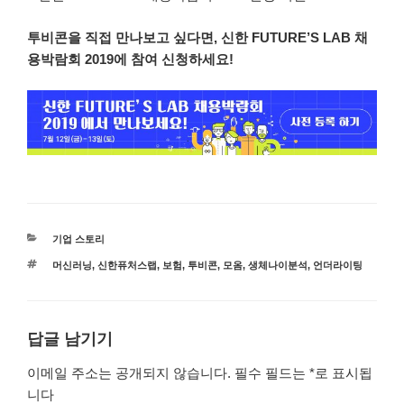
투비콘을 직접 만나보고 싶다면, 신한 FUTURE’S LAB 채
용박람회 2019에 참여 신청하세요!
카
기업 스토리
테
태
머신러닝
,
신한퓨처스랩
,
보험
,
투비콘
,
모옴
,
생체나이분석
,
언더라이팅
고
그
리
답글 남기기
이메일 주소는 공개되지 않습니다.
필수 필드는
*
로 표시됩
니다