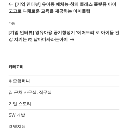
전
[기업 인터뷰] 유아동 예체능·창의 클래스 플랫폼 아이
색
글
고고로 다채로운 교육을 제공하는 아이들랩
다
다음
음
[기업 인터뷰] 영유아용 공기청정기 ‘에어토리’로 아이들 건
글
강 지키는 ㈜ 날마다자라는아이
카테고리
취준컴퍼니
집 근처 사무실, 집무실
기업 스토리
SW 개발
경영지원