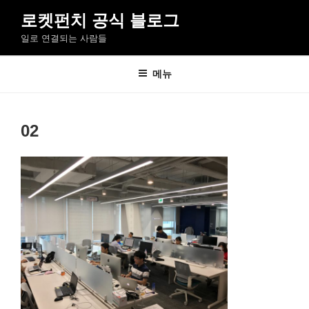
콘
로켓펀치 공식 블로그
텐
일로 연결되는 사람들
츠
로
바
메뉴
로
가
기
02