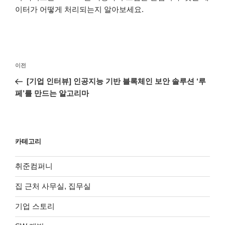
이터가 어떻게 처리되는지 알아보세요.
글
이
이전
탐
전
[기업 인터뷰] 인공지능 기반 블록체인 보안 솔루션 ‘루
색
글
페’를 만드는 알고리마
카테고리
취준컴퍼니
집 근처 사무실, 집무실
기업 스토리