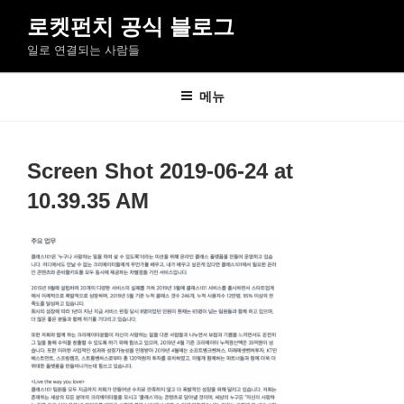
콘
로켓펀치 공식 블로그
텐
일로 연결되는 사람들
츠
로
바
메뉴
로
가
기
Screen Shot 2019-06-24 at
10.39.35 AM