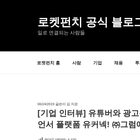
콘
텐
츠
로켓펀치 공식 블로
로
일로 연결되는 사람들
바
로
가
기
로켓펀치 홈
사람
기업
채용
투
작
06/24/2019
글쓴이
김 지은
성
[기업 인터뷰] 유튜버와 광
일
자
언서 플랫폼 유커넥! ㈜그럼
POST VIEWS:
6,430