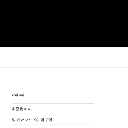
카테고리
취준컴퍼니
집 근처 사무실, 집무실