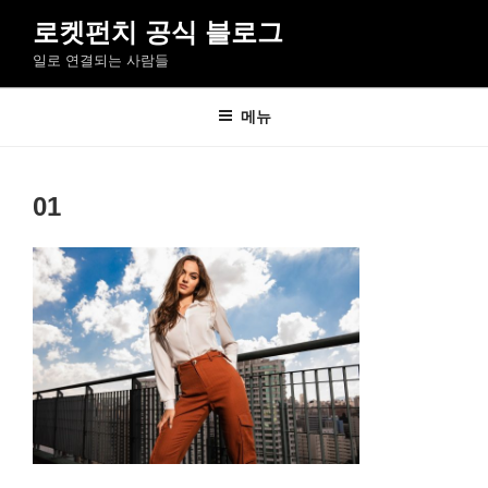
콘
로켓펀치 공식 블로그
텐
일로 연결되는 사람들
츠
로
바
메뉴
로
가
기
01