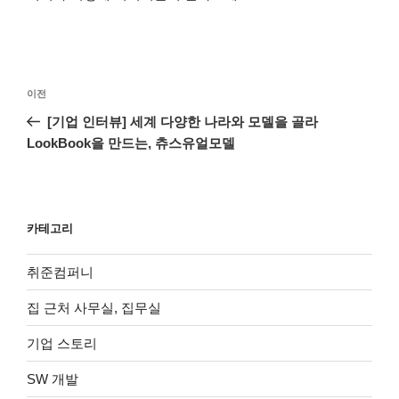
글
이
이전
탐
전
[기업 인터뷰] 세계 다양한 나라와 모델을 골라
색
글
LookBook을 만드는, 츄스유얼모델
카테고리
취준컴퍼니
집 근처 사무실, 집무실
기업 스토리
SW 개발