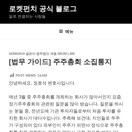
콘
로켓펀치 공식 블로그
텐
일로 연결되는 사람들
츠
로
바
메뉴
로
가
기
작
02/08/2019
글쓴이
법무법인 세움 SEUM LAW
성
[법무 가이드] 주주총회 소집통지
일
자
POST VIEWS:
14,545
안녕하세요. 정호석 변호사입니다.
매년 3월 중 주주총회를 개최하는 회사가 많아서인지 요즘
정기주주총회와 관련된 질문을 많이 받습니다. 질문을 하시
는 분들 중, 전년도에 기관 투자자들로부터 처음 투자를 유
치한 회사가 대다수입니다. 추측해 보건대, 지인들로 주주
가 구성되어 있다 외부인이 주주가 되면서 정식으로 주주총