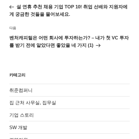
탐
전
설 연휴 추천 채용 기업 TOP 10! 취업 선배와 지원자에
색
글
게 궁금한 것들을 물어보세요.
다
다음
음
벤처캐피털은 어떤 회사에 투자하는가? – 내가 첫 VC 투자
글
를 받기 전에 알았다면 좋았을 네 가지 (1)
카테고리
취준컴퍼니
집 근처 사무실, 집무실
기업 스토리
SW 개발