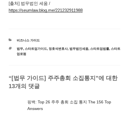
[출처] 법무법인 세움 /
https://seumlaw.blog.me/221232911988
카
비즈니스 가이드
테
태
법무
,
스타트업가이드
,
정호석변호사
,
법무법인세움
,
스타트업법률
,
스타트
고
그
업로펌
리
“[법무 가이드] 주주총회 소집통지”에 대한
13개의 댓글
핑백:
Top 26 주주 총회 소집 통지 The 156 Top
Answers