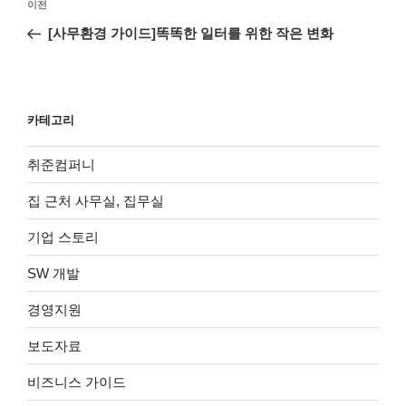
이
이전
탐
전
[사무환경 가이드]똑똑한 일터를 위한 작은 변화
색
글
카테고리
취준컴퍼니
집 근처 사무실, 집무실
기업 스토리
SW 개발
경영지원
보도자료
비즈니스 가이드