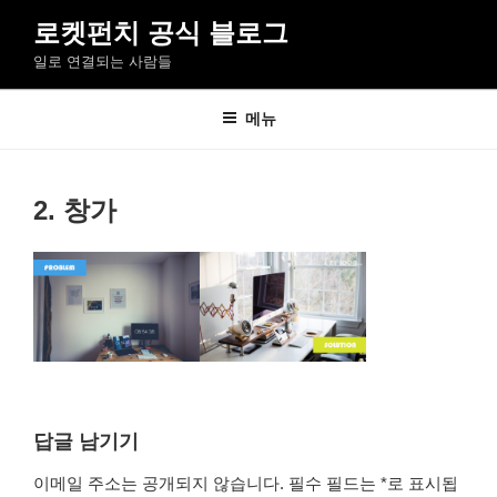
콘
로켓펀치 공식 블로그
텐
일로 연결되는 사람들
츠
로
바
메뉴
로
가
기
2. 창가
답글 남기기
이메일 주소는 공개되지 않습니다.
필수 필드는
*
로 표시됩