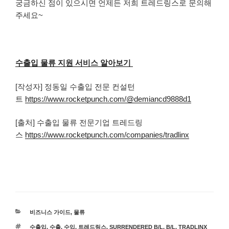
궁금하신 점이 있으시면 언제든 저희 트레드링스로 문의해
주세요~
수출입 물류 지원 서비스 알아보기
[작성자] 정동일 수출입 전문 컨설턴
트
https://www.rocketpunch.com/@demiancd9888d1
[출처] 수출입 물류 전문기업 트레드링
스
https://www.rocketpunch.com/companies/tradlinx
카
비즈니스 가이드
,
물류
테
태
수출입
,
수출
,
수입
,
트레드링스
,
SURRENDERED B/L
,
B/L
,
TRADLINX