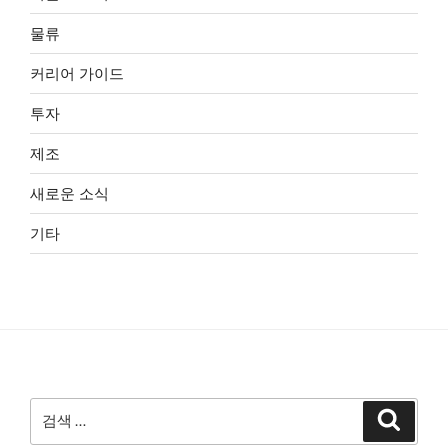
물류
커리어 가이드
투자
제조
새로운 소식
기타
검
검
색
색: