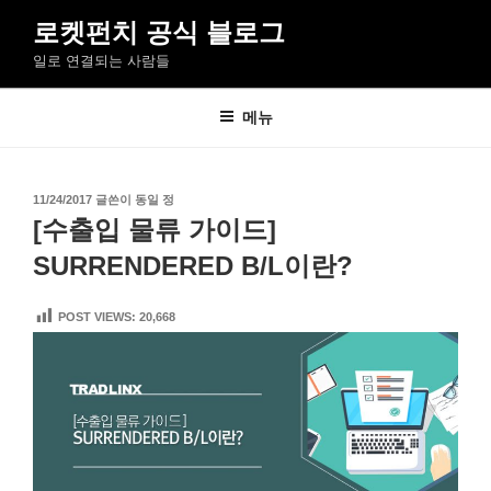
콘
로켓펀치 공식 블로그
텐
일로 연결되는 사람들
츠
로
바
메뉴
로
가
기
작
11/24/2017
글쓴이
동일 정
성
[수출입 물류 가이드]
일
자
SURRENDERED B/L이란?
POST VIEWS:
20,668