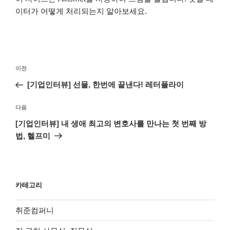
이터가 어떻게 처리되는지 알아보세요.
글
이
이전
탐
전
[기업인터뷰] 선물, 한번에 끝낸다! 레터플라이
색
글
다
다음
음
[기업인터뷰] 내 생애 최고의 변호사를 만나는 첫 번째 방
글
법, 헬프미
카테고리
취준컴퍼니