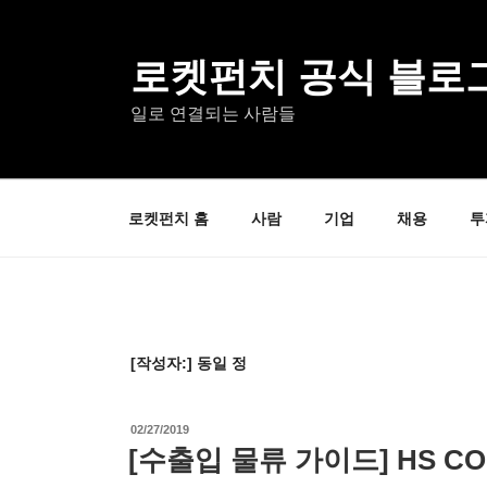
콘
텐
츠
로켓펀치 공식 블로
로
일로 연결되는 사람들
바
로
가
기
로켓펀치 홈
사람
기업
채용
투
[작성자:]
동일 정
작
02/27/2019
성
[수출입 물류 가이드] HS C
일
자