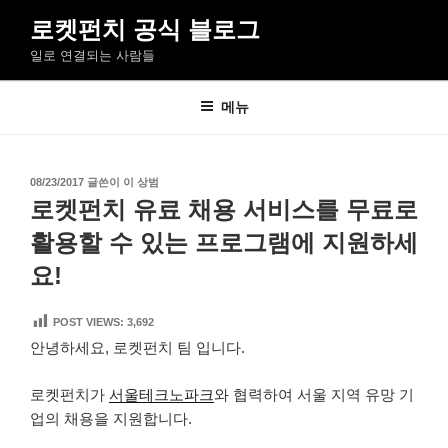
콘
로켓펀치 공식 블로그
텐
일로 연결되는 사람들
츠
로
바
메뉴
로
가
기
작
08/23/2017
글쓴이
이 상범
성
로켓펀치 유료 채용 서비스를 무료로
일
자
활용할 수 있는 프로그램에 지원하세
요!
POST VIEWS:
3,692
안녕하세요, 로켓펀치 팀 입니다.
로켓펀치가
서울테크노파크
와 협력하여 서울 지역 유망 기
업의 채용을 지원합니다.