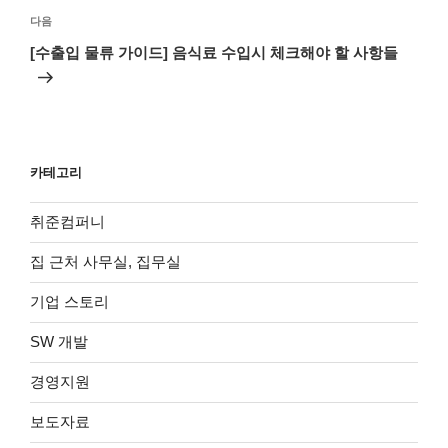
다
다음
음
[수출입 물류 가이드] 음식료 수입시 체크해야 할 사항들
글
카테고리
취준컴퍼니
집 근처 사무실, 집무실
기업 스토리
SW 개발
경영지원
보도자료