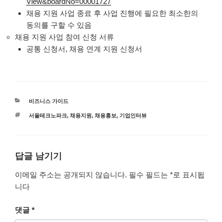
View&boardNo=00001727
채용 지원 사업 종료 후 사업 진행에 필요한 최소한의
동의를 구할 수 있음
채용 지원 사업 참여 신청 서류
공통 신청서, 채용 연계 지원 신청서
카
비즈니스 가이드
테
태
서울테크노파크
,
채용지원
,
채용홍보
,
기업인터뷰
고
그
리
답글 남기기
이메일 주소는 공개되지 않습니다.
필수 필드는
*
로 표시됩
니다
댓글
*