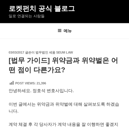
콘
로켓펀치 공식 블로그
텐
일로 연결되는 사람들
츠
로
바
메뉴
로
가
기
작
03/03/2017
글쓴이
법무법인 세움 SEUM LAW
성
[법무 가이드] 위약금과 위약벌은 어
일
자
떤 점이 다른가요?
POST VIEWS:
21,396
안녕하세요. 정호석 변호사입니다.
이번 글에서는 위약금과 위약벌에 대해 살펴보도록 하겠습
니다.
계약 체결 후 각 당사자가 계약 내용을 잘 이행하면 좋겠지