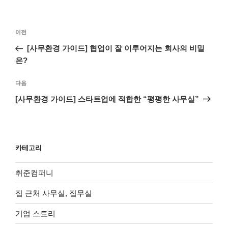
글
이
이전
탐
전
[사무환경 가이드] 협업이 잘 이루어지는 회사의 비밀
색
글
은?
다
다음
음
[사무환경 가이드] 스타트업에 적합한 “평평한 사무실”
글
카테고리
취준컴퍼니
집 근처 사무실, 집무실
기업 스토리