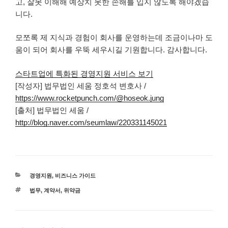
고, 잘못 이해해 예상치 못한 손해를 입지 않도록 해야겠습
니다.
모쪼록 제 지식과 경험이 회사를 운영하는데 조금이나마 도
움이 되어 회사를 우뚝 세우시길 기원합니다. 감사합니다.
스타트업에 특화된 경영지원 서비스 보기
[작성자] 법무법인 세움 정호석 변호사 /
https://www.rocketpunch.com/@hoseok.jung
[출처] 법무법인 세움 /
http://blog.naver.com/seumlaw/220331145021
카
경영지원
,
비즈니스 가이드
테
태
법무
,
계약서
,
위약금
고
그
리