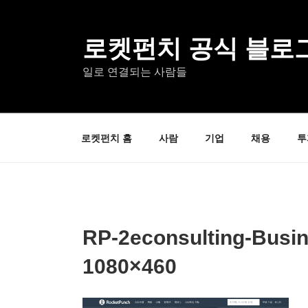
콘
텐
츠
로켓펀치 공식 블로
로
일로 연결되는 사람들
바
로
가
기
로켓펀치 홈
사람
기업
채용
투
RP-2econsulting-Busi
1080×460