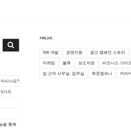
카테고리
검
색
SW 개발
경영지원
광고 캠페인 스토리
마케팅
물류
보도자료
비즈니스 가이
집 근처 사무실, 집무실
취준컴퍼니
커리어
를 아시나요?
 5가지
ip을 통해