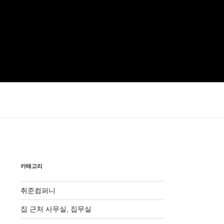
카테고리
취준컴퍼니
집 근처 사무실, 집무실