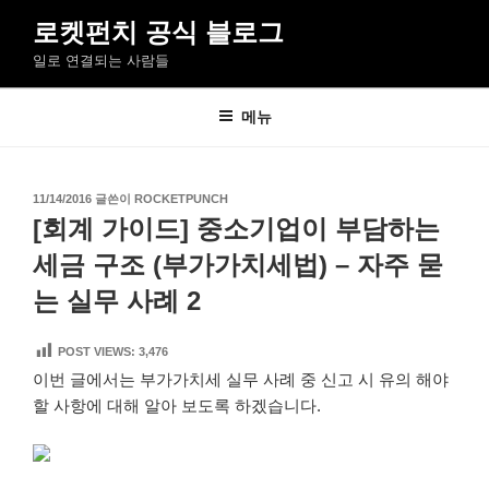
콘
로켓펀치 공식 블로그
텐
일로 연결되는 사람들
츠
로
바
메뉴
로
가
기
작
11/14/2016
글쓴이
ROCKETPUNCH
성
[회계 가이드] 중소기업이 부담하는
일
자
세금 구조 (부가가치세법) – 자주 묻
는 실무 사례 2
POST VIEWS:
3,476
이번 글에서는 부가가치세 실무 사례 중 신고 시 유의 해야
할 사항에 대해 알아 보도록 하겠습니다.