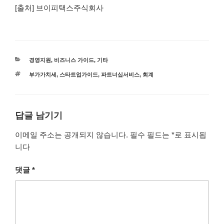
[출처] 브이피택스주식회사
카
경영지원
,
비즈니스 가이드
,
기타
테
태
부가가치세
,
스타트업가이드
,
파트너십서비스
,
회계
고
그
리
답글 남기기
이메일 주소는 공개되지 않습니다.
필수 필드는
*
로 표시됩
니다
댓글
*