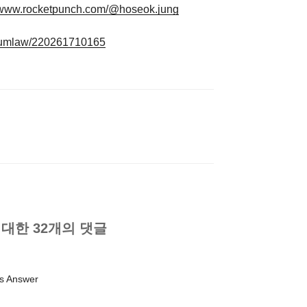
//www.rocketpunch.com/@hoseok.jung
seumlaw/220261710165
 대한 32개의 댓글
s Answer