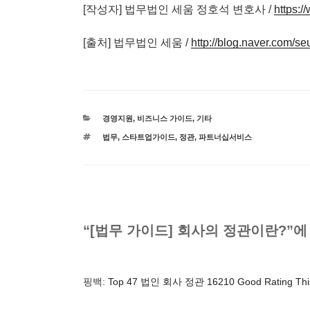
[작성자] 법무법인 세움 정호석 변호사 /
https:
[출처] 법무법인 세움 /
http://blog.naver.com/
카
경영지원
,
비즈니스 가이드
,
기타
테
태
법무
,
스타트업가이드
,
정관
,
파트너십서비스
고
그
리
“[법무 가이드] 회사의 정관이란?”에
핑백:
Top 47 법인 회사 정관 16210 Good Rating Thi