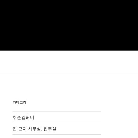
카테고리
취준컴퍼니
집 근처 사무실, 집무실