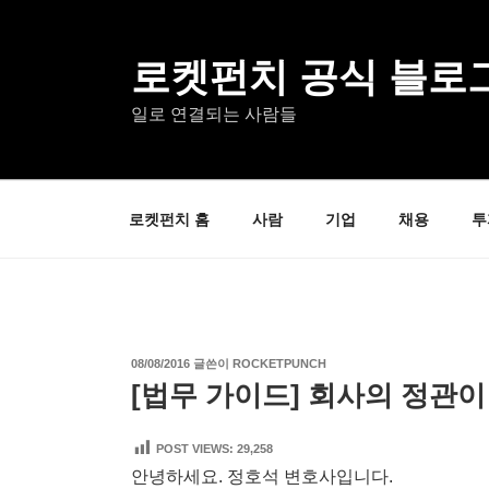
콘
텐
츠
로켓펀치 공식 블로
로
일로 연결되는 사람들
바
로
가
기
로켓펀치 홈
사람
기업
채용
투
작
08/08/2016
글쓴이
ROCKETPUNCH
성
[법무 가이드] 회사의 정관이
일
자
POST VIEWS:
29,258
안녕하세요. 정호석 변호사입니다.