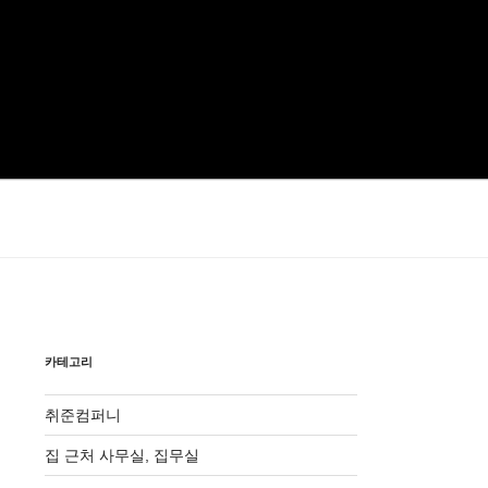
카테고리
취준컴퍼니
집 근처 사무실, 집무실