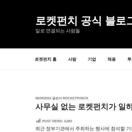
콘
텐
츠
로켓펀치 공식 블로
로
일로 연결되는 사람들
바
로
가
기
로켓펀치 홈
사람
기업
채용
투
작
06/30/2016
글쓴이
ROCKETPUNCH
성
사무실 없는 로켓펀치가 일
일
자
POST VIEWS:
4,083
최근 정부기관에서 주최하는 행사에 참석할 기