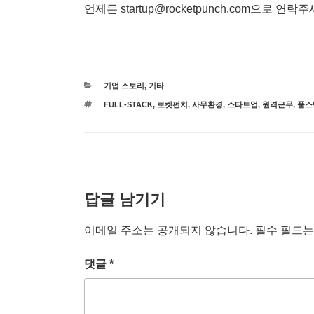
언제든 startup@rocketpunch.com으로 연락주
카
기업 스토리
,
기타
테
태
FULL-STACK
,
로켓펀치
,
사무환경
,
스타트업
,
원격근무
,
풀스
고
그
리
답글 남기기
이메일 주소는 공개되지 않습니다.
필수 필드
댓글
*