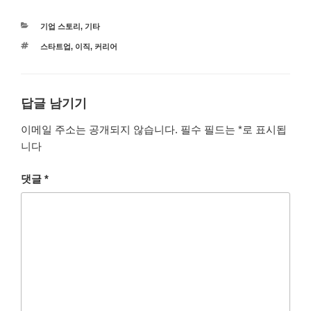
카
기업 스토리
,
기타
테
태
스타트업
,
이직
,
커리어
고
그
리
답글 남기기
이메일 주소는 공개되지 않습니다.
필수 필드는
*
로 표시됩
니다
댓글
*