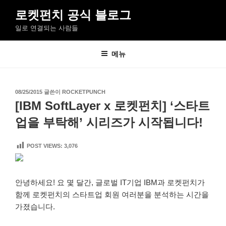
콘
로켓펀치 공식 블로그
텐
일로 연결되는 사람들
츠
로
바
메뉴
로
가
기
작
08/25/2015
글쓴이
ROCKETPUNCH
성
[IBM SoftLayer x 로켓펀치] ‘스타트
일
자
업을 부탁해’ 시리즈가 시작됩니다!
POST VIEWS:
3,076
안녕하세요! 요 몇 달간, 글로벌 IT기업 IBM과 로켓펀치가
함께 로켓펀치의 스타트업 회원 여러분을 분석하는 시간을
가졌습니다.