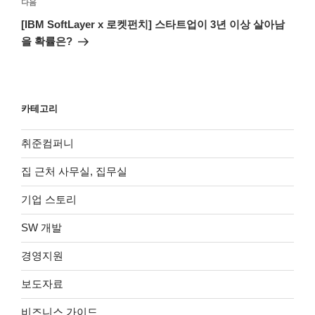
다
다음
음
[IBM SoftLayer x 로켓펀치] 스타트업이 3년 이상 살아남
글
을 확률은?
카테고리
취준컴퍼니
집 근처 사무실, 집무실
기업 스토리
SW 개발
경영지원
보도자료
비즈니스 가이드