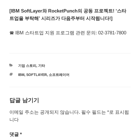
[IBM SoftLayer와 RocketPunch의 공동 프로젝트! ‘스타
트업을 부탁해’ 시리즈가 다음주부터 시작됩니다!]
☎ IBM 스타트업 지원 프로그램 관련 문의: 02-3781-7800
카
기업 스토리
,
기타
테
태
IBM
,
SOFTLAYER
,
소프트레이어
고
그
리
답글 남기기
이메일 주소는 공개되지 않습니다.
필수 필드는
*
로 표시됩
니다
댓글
*