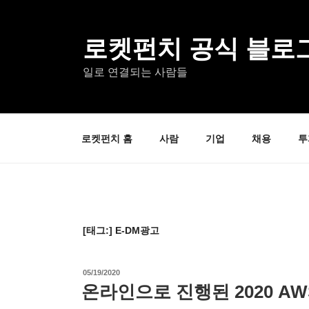
콘
텐
츠
로켓펀치 공식 블로
로
일로 연결되는 사람들
바
로
가
기
로켓펀치 홈
사람
기업
채용
투
[태그:]
E-DM광고
작
05/19/2020
성
온라인으로 진행된 2020 AW
일
자