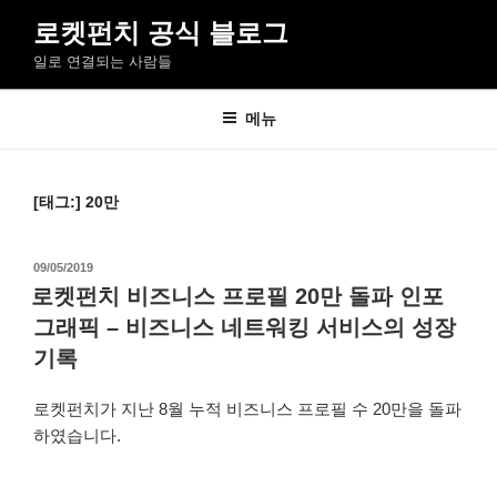
콘
로켓펀치 공식 블로그
텐
일로 연결되는 사람들
츠
로
바
메뉴
로
가
기
[태그:]
20만
작
09/05/2019
성
로켓펀치 비즈니스 프로필 20만 돌파 인포
일
그래픽 – 비즈니스 네트워킹 서비스의 성장
자
기록
로켓펀치가 지난 8월 누적 비즈니스 프로필 수 20만을 돌파
하였습니다.