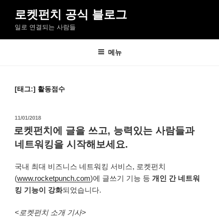
콘
로켓펀치 공식 블로그
텐
일로 연결되는 사람들
츠
로
바
메뉴
로
가
기
[태그:]
활동점수
작
11/01/2018
성
로켓펀치에 글을 쓰고, 능력있는 사람들과
일
네트워킹을 시작해보세요.
자
국내 최대 비즈니스 네트워킹 서비스, 로켓펀치
(
www.rocketpunch.com
)에 글쓰기 기능 등
개인 간 네트워
킹 기능이 강화
되었습니다.
<로켓펀치 소개 기사>