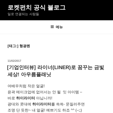
콘
로켓펀치 공식 블로그
텐
일로 연결되는 사람들
츠
로
바
메뉴
로
가
기
[태그:]
형광펜
작
11/02/2017
성
[기업인터뷰] 라이너(LINER)로 꿈꾸는 금빛
일
세상! 아우름플래닛
자
여배우처럼 작은 얼굴!
윤곽 메이크업에 없어서는 안 될 잇 아이템 –
바로
하이라이터
아닙니까!
광대와 콧대에
하이라이터
를 쓱쓱- 문질러주면
조명 단 듯한~ 내 얼굴! 예쁘기도 하죠 ^^ (–;;)