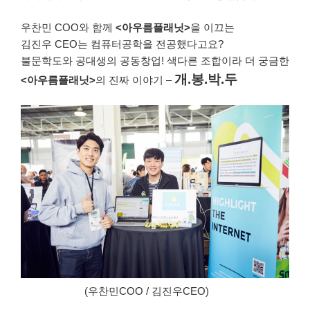
우찬민 COO와 함께
<아우름플래닛>
을 이끄는
김진우 CEO는 컴퓨터공학을 전공했다고요?
불문학도와 공대생의 공동창업! 색다른 조합이라 더 궁금한
개.봉.박.두
<아우름플래닛>
의 진짜 이야기 –
(우찬민COO / 김진우CEO)