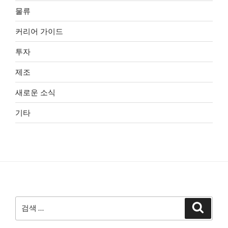
물류
커리어 가이드
투자
제조
새로운 소식
기타
검
검
색
색: