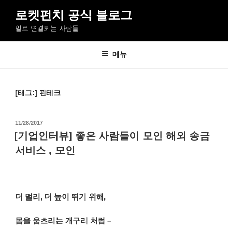
콘
로켓펀치 공식 블로그
텐
일로 연결되는 사람들
츠
로
바
메뉴
로
가
기
[태그:]
핀테크
작
11/28/2017
성
[기업인터뷰] 좋은 사람들이 모인 해외 송금
일
서비스 , 모인
자
더 멀리, 더 높이 뛰기 위해,
몸을 움츠리는 개구리 처럼 –