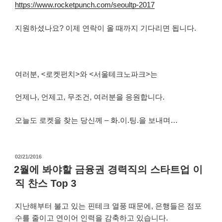
https://www.rocketpunch.com/seoultp-2017
지원하셨나요? 이제 연락이 올 때까지 기다리면 됩니다.
여러분, <로켓펀치>와 <서울테크노파크>는
언제나, 언제고, 무조건, 여러분을 응원합니다.
오늘도 로켓을 찾는 당신께 – 화.이.팅.을 보내며…
작
02/21/2016
성
2월에 봐야할 금융권 경력직의 스타트업 이
일
직 찬스 Top 3
자
지난해부터 불고 있는 핀테크 열풍 때문에, 은행들은 점포
수를 줄이고 연이어 인력을 감축하고 있습니다.