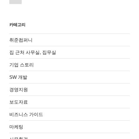
전
페
쪽
이
지
카테고리
매
김
취준컴퍼니
집 근처 사무실, 집무실
기업 스토리
SW 개발
경영지원
보도자료
비즈니스 가이드
마케팅