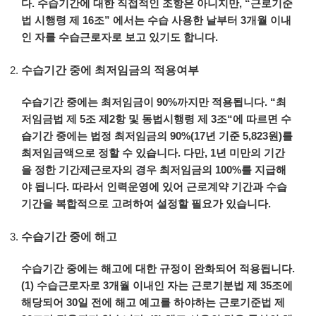
다
.
수습기간에
대한
직접적인
조항은
아니지만
, “
근로기준
법
시행령
제
16
조
”
에서는
수습
사용한
날부터
3
개월
이내
인
자를
수습근로자로
보고
있기도
합니다
.
수습기간 중에 최저임금의 적용여부
수습기간
중에는
최저임금이
90%
까지만
적용됩니다
. “
최
저임금법
제
5
조
제
2
항
및
동법시행령
제
3
조
“
에
따르면
수
습기간
중에는
법정
최저임금의
90%(17
년
기준
5,823
원
)
를
최저임금액으로
정할
수
있습니다
.
다만
, 1
년
미만의
기간
을
정한
기간제근로자의
경우
최저임금의
100%
를
지급해
야
됩니다
.
따라서
인력운영에
있어
근로계약
기간과
수습
기간을
복합적으로
고려하여
설정할
필요가
있습니다
.
수습기간 중에 해고
수습기간
중에는
해고에
대한
규정이
완화되어
적용됩니다
.
(1)
수습근로자로
3
개월
이내인
자는
근로기분법
제
35
조에
해당되어
30
일
전에
해고
예고를
하야하는
근로기준법
제