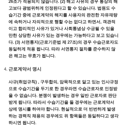
26
조가
적용되지
않습니다
. (2)
해고
사유의
경우
통상의
해
고보다
광범위하게
인정된다고
할
수
있습니다
.
법원도
수
습기간
중에
근로계약의
해지를
사용자의
완전한
자유재량
에
속하거나
자의적으로
행할
수는
없다고
하면서
,
객관적
이고
합리적인
사유가
있거나
사회통념상
수긍될
수
있을
만한
상당한
사유가
있는
경우에는
가능하다고
보고
있습니
다
. (3)
서면통지
(
근로기준법
제
27
조
)
의
경우
수습근로자도
동일하게
적용
됩니다
.
따라
서면통지
절차를
준수하지
않
은
해고는
무효가
됩니다
.
근로계약서
명시
사규
(
취업규칙
) ,
구두합의
,
암묵적으로
알고
있는
인사규정
으로
수습기간을
두기로
한
경우라면
수습근로자로
인정받
을
수
없습니다
.
분쟁이
발생하는
경우
일반
근로자로
판단
받게
됩니다
.
따라서
수습기간을
둘
경우에는
근로계약서
상에
명시를
하여야
합니다
. 현실적으로 더 빈번하게 발생
하는
경력직 채용의 경우에도 위 항목들은 동일하다고 생각
하시면 됩니다.