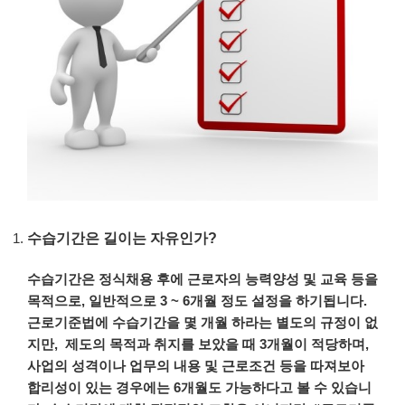
수습기간은 길이는 자유인가?
수습기간은
정식채용
후에
근로자의
능력양성
및
교육
등을
목적으로
,
일반적으로
3 ~ 6
개월
정도
설정을
하기됩니다
.
근로기준법에
수습기간을
몇
개월
하라는
별도의
규정이
없
지만
,
제도의
목적과
취지를
보았을
때
3
개월이
적당하며
,
사업의
성격이나
업무의
내용
및
근로조건
등을
따져보아
합리성이
있는
경우에는
6
개월도
가능하다고
볼
수
있습니