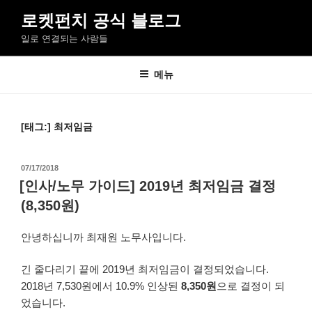
콘
로켓펀치 공식 블로그
텐
일로 연결되는 사람들
츠
로
바
메뉴
로
가
기
[태그:]
최저임금
작
07/17/2018
성
[인사/노무 가이드] 2019년 최저임금 결정
일
(8,350원)
자
안녕하십니까 최재원 노무사입니다.
긴 줄다리기 끝에 2019년 최저임금이 결정되었습니다.
2018년 7,530원에서 10.9% 인상된
8,350원
으로 결정이 되
었습니다.