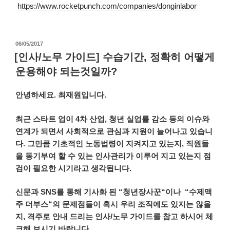
https://www.rocketpunch.com/companies/donginlabor
작
06/05/2017
성
[인사/노무 가이드] 수습기간, 정확히 어떻게
일
운용해야 되는것일까?
자
안녕하세요
.
최재원입니다
.
최근
스타트
업이
4
차
산업
,
청년
실업률
감소
등의
이슈와
연계가
되면서
사회적으로
관심과
지원이
늘어나고
있습니
다
.
그만큼
기초적인
노동법령이
지켜지고
있는지
,
직원들
을
동기부여
할
수
있는
인사관리가
이루어
지고
있는지
점
검이
필요한
시기라고
생각됩니다
.
신문과
SNS
를
통해
기사화
된
“
청년장사꾼
“
이나
“
수제맥
주
더부스
“
의
문제점들이
혹시
우리
조직에도
있지는
않을
지
,
격주로
안내
드리는
인사
/
노무
가이드를
참고
하시어
체
크해
보시기
바랍니다
.