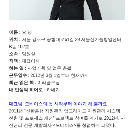
이름 :
오 영
위치 :
서울 강서구 공항대로61길 29 서울신기술창업센터
B동 102호
소속 :
임원실
직책 :
대표이사
하는 일 :
사업기획 및 업무 총괄
근무일수
: 2012년 3월 1일부터 현재까지
최근 읽은 책
: 미라클모닝
내 인생의 히어로
: 카네기
대표님. 모베이스의 첫 시작부터 이야기 해 볼까요.
2011년 “신한은행 자원관리 업그레이드 자원관리 시스템
전환 및 프로세스 개선” 프로젝트 참여를 계기로 2012년, 자
산관리 전문 개발회사 <모베이스>를 창업하게 되었다.