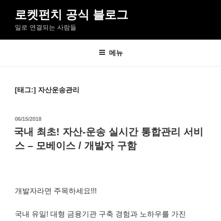
콘
로켓펀치 공식 블로그
텐
일로 연결되는 사람들
츠
로
바
메뉴
로
가
기
[태그:]
자산운송관리
작
06/15/2018
성
국내 최초! 자산-운송 실시간 통합관리 서비
일
스 – 모베이스 / 개발자 구함
자
개발자라면 주목하세요!!!
국내 유일! 대형 금융기관 구축 경험과 노하우를 가진