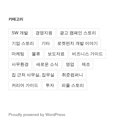
카테고리
SW 개발
경영지원
광고 캠페인 스토리
기업 스토리
기타
로켓펀치 개발 이야기
마케팅
물류
보도자료
비즈니스 가이드
사무환경
새로운 소식
영업
제조
집 근처 사무실, 집무실
취준컴퍼니
커리어 가이드
투자
피플 스토리
Proudly powered by WordPress