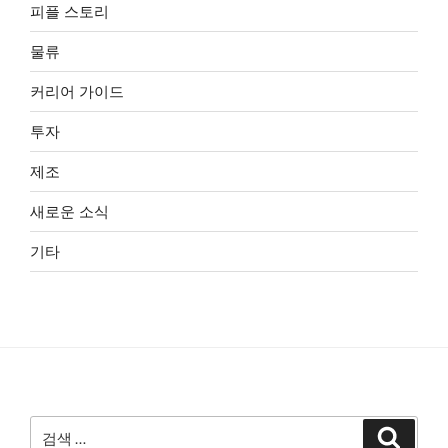
피플 스토리
물류
커리어 가이드
투자
제조
새로운 소식
기타
검
검
색