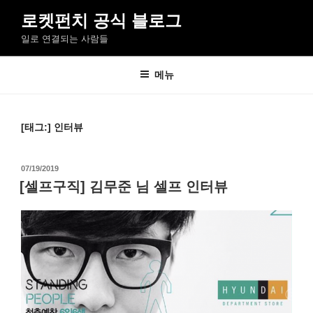
콘
로켓펀치 공식 블로그
텐
일로 연결되는 사람들
츠
로
바
메뉴
로
가
기
[태그:]
인터뷰
작
07/19/2019
성
[셀프구직] 김무준 님 셀프 인터뷰
일
자