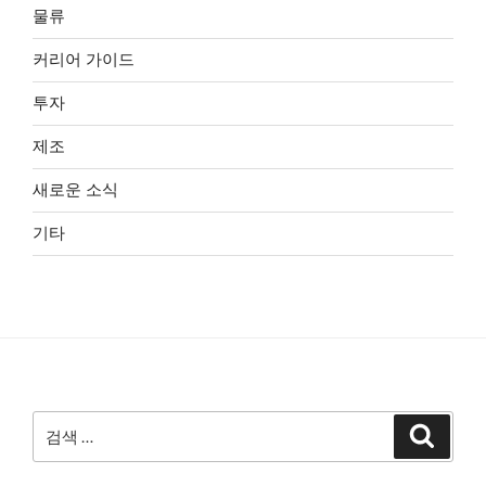
물류
커리어 가이드
투자
제조
새로운 소식
기타
검
검
색
색: