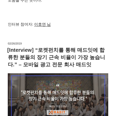
도움을 주는 곳이다.
인터뷰 참여자:
이호연 님
작
02/26/2019
성
[Interview] “로켓펀치를 통해 매드잇에 합
일
류한 분들의 장기 근속 비율이 가장 높습니
자
다.” – 모바일 광고 전문 회사 매드잇