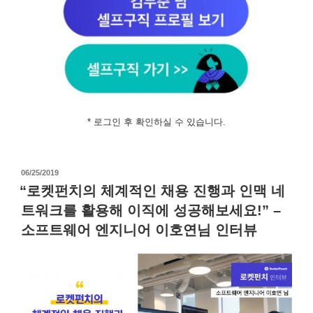
* 로그인 후 확인하실 수 있습니다.
작
06/25/2019
성
“로켓펀치의 체계적인 채용 진행과 인맥 네
일
트워크를 활용해 이직에 성공해보세요!” –
자
소프트웨어 엔지니어 이호연님 인터뷰