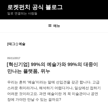
콘
로켓펀치 공식 블로그
텐
일로 연결되는 사람들
츠
로
바
메뉴
로
가
기
[태그:]
예술
작
05/11/2017
성
[혁신기업] 99%의 예술가와 99%의 대중이
일
만나는 플랫폼, 위누
자
우리는 흔히 ‘예술’이라는 말에 선입견을 갖곤 합니다. 고급
스러운 취미라거나, 해석하기 어렵다거나, 일상에선 접하기
어려운 것이라고요. 과연 예술이란 게 꼭 미술관이나 공연
장에 가야만 만날 수 있는 걸까요?